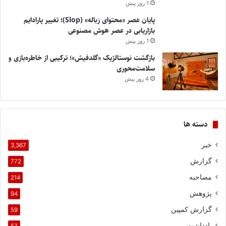
1 روز پیش
پایان عصر «محتوای زباله» (Slop)؛ تغییر پارادایم
بازاریابی در عصر هوش مصنوعی
1 روز پیش
بازگشت نوستالژیک «گلدفیش»؛ ترکیبی از خاطره‌بازی و
سلامت‌محوری
4 روز پیش
دسته ها
خبر
3,367
گزارش
772
مصاحبه
214
پژوهش
94
گزارش کمپین
59
یادداشت