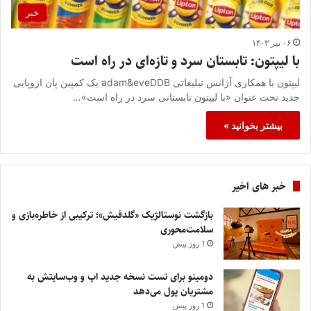
خبر
۰۶ تیر ۱۴۰۳
با لیپتون: تابستان سرد و تازه‌ای در راه است
لیپتون با همکاری آژانس تبلیغاتی adam&eveDDB یک کمپین پان اروپایی
جدید تحت عنوان «با لیپتون تابستانی سرد در راه است»…
بیشتر بخوانید »
خبر های اخیر
بازگشت نوستالژیک «گلدفیش»؛ ترکیبی از خاطره‌بازی و
سلامت‌محوری
1 روز پیش
دومینو برای تست نسخه جدید اپ و وب‌سایتش به
مشتریان پول می‌دهد
1 روز پیش