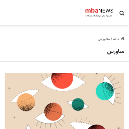
جستجو برای
منو
خانه
/
متاورس
متاورس