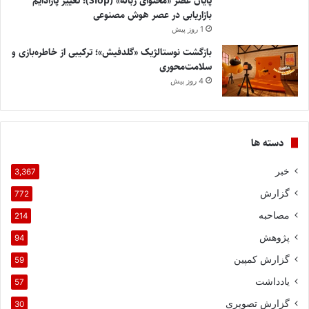
پایان عصر «محتوای زباله» (Slop)؛ تغییر پارادایم
بازاریابی در عصر هوش مصنوعی
1 روز پیش
بازگشت نوستالژیک «گلدفیش»؛ ترکیبی از خاطره‌بازی و
سلامت‌محوری
4 روز پیش
دسته ها
خبر
3,367
گزارش
772
مصاحبه
214
پژوهش
94
گزارش کمپین
59
یادداشت
57
گزارش تصویری
30