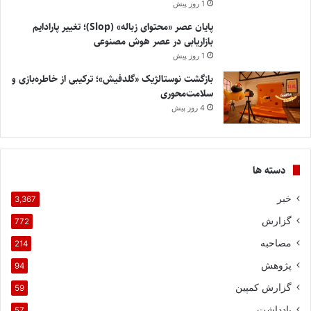
1 روز پیش
پایان عصر «محتوای زباله» (Slop)؛ تغییر پارادایم
بازاریابی در عصر هوش مصنوعی
1 روز پیش
بازگشت نوستالژیک «گلدفیش»؛ ترکیبی از خاطره‌بازی و
سلامت‌محوری
4 روز پیش
دسته ها
خبر
3,367
گزارش
772
مصاحبه
214
پژوهش
94
گزارش کمپین
59
یادداشت
57