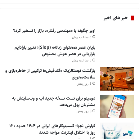
خبر های اخیر
اوبر چگونه با «مهندسی رفتار»، بازار را تسخیر کرد؟
5 ساعت پیش
پایان عصر «محتوای زباله» (Slop)؛ تغییر پارادایم
بازاریابی در عصر هوش مصنوعی
5 ساعت پیش
بازگشت نوستالژیک «گلدفیش»؛ ترکیبی از خاطره‌بازی و
سلامت‌محوری
3 روز پیش
دومینو برای تست نسخه جدید اپ و وب‌سایتش به
مشتریان پول می‌دهد
3 روز پیش
گزارش نجوا: کسب‌وکارهای ایرانی در ۱۴۰۴ حدود ۱۲۰
روز با اختلال اینترنت مواجه شدند
3 روز پیش