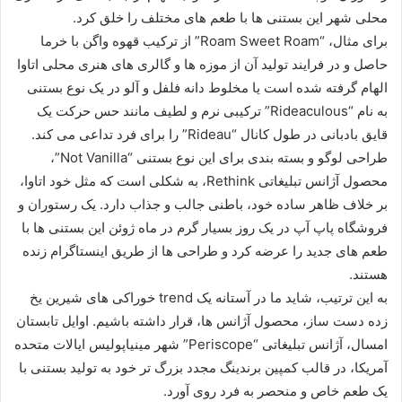
محلی شهر این بستنی ها با طعم های مختلف را خلق کرد.
برای مثال، “Roam Sweet Roam” از ترکیب قهوه واگن با خرما
حاصل و در فرایند تولید آن از موزه ها و گالری های هنری محلی اتاوا
الهام گرفته شده است یا مخلوط دانه فلفل و آلو در یک نوع بستنی
به نام “Rideaculous” ترکیبی نرم و لطیف مانند حس حرکت یک
قایق بادبانی در طول کانال “Rideau” را برای فرد تداعی می کند.
طراحی لوگو و بسته بندی برای این نوع بستنی “Not Vanilla”،
محصول آژانس تبلیغاتی Rethink، به شکلی است که مثل خود اتاوا،
بر خلاف ظاهر ساده خود، باطنی جالب و جذاب دارد. یک رستوران و
فروشگاه پاپ آپ در یک روز بسیار گرم در ماه ژوئن این بستنی ها با
طعم های جدید را عرضه کرد و طراحی ها از طریق اینستاگرام زنده
هستند.
به این ترتیب، شاید ما در آستانه یک trend خوراکی های شیرین یخ
زده دست ساز، محصول آژانس ها، قرار داشته باشیم. اوایل تابستان
امسال، آژانس تبلیغاتی “Periscope” شهر مینیاپولیس ایالات متحده
آمریکا، در قالب کمپین برندینگ مجدد بزرگ تر خود به تولید بستنی با
یک طعم خاص و منحصر به فرد روی آورد.