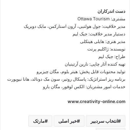
دست اندرکاران
مشتری: Ottawa Tourism
مدیر خلاقیت: جول هولتبی، آرون استارکمن، مابک دوبریک
دستیار مدیر خلاقیت: جیک لیم
مدیر هنری: هایلی هینکلی
نویسنده: ژاکلیم پرنت
طراح: جیک لیم
تهیه کننده آثار چاپی: نارین آرتینیان
تولید محتویات قابل پخش: هیتر بلوم، مگان چیزبرو
برنامه ریز استراتژیک: پاسکال روتیر، سون مک دونالد، هانا نیوپورت
خدمات امور مشتریان: الکس لوفور، مگان بارو
www.creativity-online.com
انتخاب سردبیر
خبر اصلی
مارتک