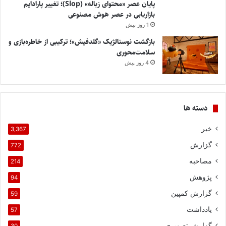
پایان عصر «محتوای زباله» (Slop)؛ تغییر پارادایم
بازاریابی در عصر هوش مصنوعی
1 روز پیش
بازگشت نوستالژیک «گلدفیش»؛ ترکیبی از خاطره‌بازی و
سلامت‌محوری
4 روز پیش
دسته ها
خبر
3,367
گزارش
772
مصاحبه
214
پژوهش
94
گزارش کمپین
59
یادداشت
57
گزارش تصویری