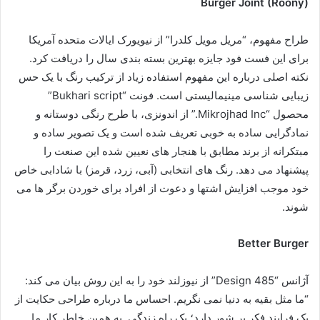
Burger Joint (Roony)
طراح مفهوم، “مریل مویل کلدرا” از نیویورک ایالات متحده آمریکا
برای این فست فود جایزه بهترین بسته بندی سال را دریافت کرد.
نکته اصلی درباره این مفهوم استفاده زیاد از ترکیب رنگ با یک حس
زیبایی شناسی مینیمالیستی است. فونت “Bukhari script”
محصول “Mikrojhad Inc.” از اندونزی، با طرح رنگی دوستانه و
نمادگرایی ساده به خوبی تعریف شده است و یک تصویر ساده و
مبتکرانه از برند مطابق با هنجار های نعیین شده این صنعت را
پیشنهاد می دهد. رنگ های انتخابی (آبی، زرد، قرمز) با شادابی خاص
خود موجب افزایش اشتها و دعوت از افراد برای خوردن برگر ها می
شوند.
Better Burger
آژانس “485 Design” از نیوزلند خود را به این روش بیان می کند:
“ما مثل بقیه به دنیا نمی نگریم. احساس ما درباره طراحی حکایت از
یک فرایند فکر پر شور دارد؛ یک راه زندگی. به همین خاطر کار ما