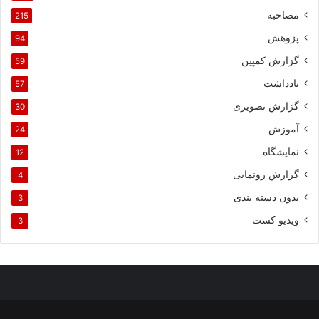
مصاحبه
215
پژوهش
94
گزارش کمپین
59
یادداشت
57
گزارش تصویری
30
آموزش
24
نمایشگاه
12
گزارش رونمایی
4
بدون دسته بندی
3
ویدیو کست
3