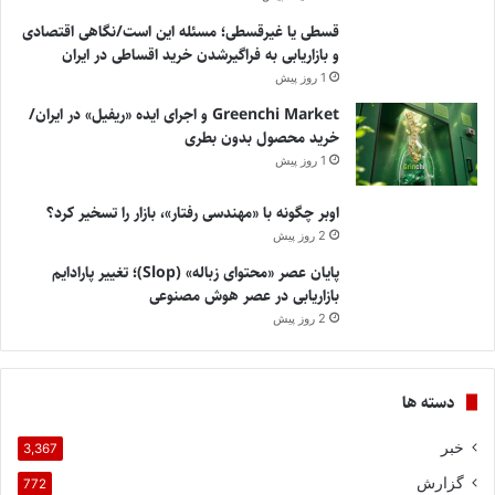
قسطی یا غیرقسطی؛ مسئله این است/نگاهی اقتصادی
و بازاریابی به فراگیرشدن خرید اقساطی در ایران
1 روز پیش
Greenchi Market و اجرای ایده «ریفیل» در ایران/
خرید محصول بدون بطری
1 روز پیش
اوبر چگونه با «مهندسی رفتار»، بازار را تسخیر کرد؟
2 روز پیش
پایان عصر «محتوای زباله» (Slop)؛ تغییر پارادایم
بازاریابی در عصر هوش مصنوعی
2 روز پیش
دسته ها
خبر
3,367
گزارش
772