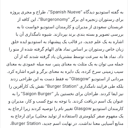
به گفته استودیو دیدگاه “Spanish Nueve”، طراح و مجری پروژه
برای رستوران زنجیره ای برگر “Burgeronomy”، این کافه از
عربستان سعودی از مدیران و کارمندان استودیو خواست تا به
بررسی تصویر و بسته بندی برند بپردازند. شیوه نامگذاری آن با
اشاره به یک علم جدید، در قالب یک پیشنهاد به استودیو ایده خلق
زبان خاص رستوران بر اساس نماد های الهام گرفته شده از منو را
داد. نماد ها به سرعت توسط مشتریان یاد گرفته شدند که از آن
جمله می توان به یک مثلث به معنای پنیر، سه میله عمودی به معنای
سیب زمینی سرخ کرده، یک دایره به معنای برگر و غیره اشاره کرد.
مردانی از استودیو “Glasgow” نه فقط دست به این طراحی زدند
بلکه طی فرایند نامگذاری “Burger Station” نقش یک کارآفرین را
نیز ایفا کردند. طراحان برای نخستین بار “Saigon Burger” را به
عنوان یک اسم دریافت کردند. با توجه به نوع کسب و کار، مدیران و
کارمندان استودیو Glasgow تغییر نام را توصیه کردند زیرا ارجاع به
یک مفهوم صفر کیلومتری (استفاده از تولید محلی) برای ارجاع به
منابع آسیایی معنا نداشت. در نهایت اسم جدید، Burger Station،