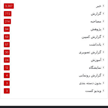
خبر
3,367
گزارش
772
مصاحبه
214
پژوهش
94
گزارش کمپین
59
یادداشت
57
گزارش تصویری
30
آموزش
24
نمایشگاه
12
گزارش رونمایی
4
بدون دسته بندی
3
ویدیو کست
3