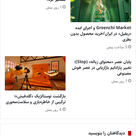
1 روز پیش
Greenchi Market و اجرای ایده
«ریفیل» در ایران/خرید محصول بدون
بطری
5 ساعت پیش
پایان عصر «محتوای زباله» (Slop)؛
تغییر پارادایم بازاریابی در عصر هوش
مصنوعی
1 روز پیش
بازگشت نوستالژیک «گلدفیش»؛
ترکیبی از خاطره‌بازی و سلامت‌محوری
4 روز پیش
دیدگاهتان را بنویسید