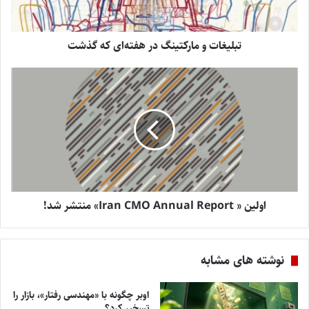
تبلیغات و مارکتینگ در هفته‌ای که گذشت
اولین « Iran CMO Annual Report» منتشر شد!
نوشته های مشابه
اوبر چگونه با «مهندسی رفتار»، بازار را
تسخیر کرد؟