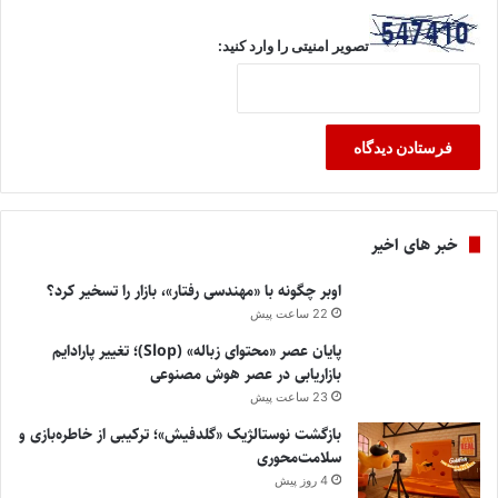
تصویر امنیتی را وارد کنید:
خبر های اخیر
اوبر چگونه با «مهندسی رفتار»، بازار را تسخیر کرد؟
22 ساعت پیش
پایان عصر «محتوای زباله» (Slop)؛ تغییر پارادایم
بازاریابی در عصر هوش مصنوعی
23 ساعت پیش
بازگشت نوستالژیک «گلدفیش»؛ ترکیبی از خاطره‌بازی و
سلامت‌محوری
4 روز پیش