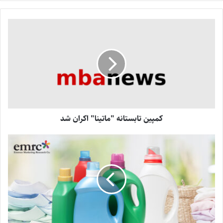
کمپین تابستانه "ماتینا" اکران شد