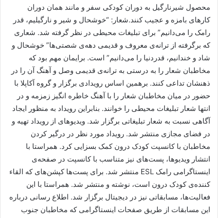
محصول شیرنارگیل به دوران کودکی سفر و مانند همان دوران
کارهای بامزه و عجیب کنند.شعار: “خوشحال و شیر و نارگیلیم، قدر
رامک را می‌دانیم” برای تبلیغات محیطی در نظر گرفته شد. شعاری
که برگرفته از ترانه‌ی معروف و قدیمی دهه‌ی شصتی‌ها” خوشحال و
شاد و خندانیم، قدردنیا را می‌دانیم” است. برایمان مهم بود که
مخاطبان شعار را به درستی به ترانه‌ی قدیمی وصل و آهنگ آن را در
ذهنشان تداعی کنند. برهمین اساس رویدادی برگزار و گروه آکاپلا با
حضور در میان مخاطبان شعار را با آهنگ خاطره انگیز زمزمه و در
انتها شعار تبلیغات محیطی را خوانند. بنابراین رویداد به منظور ایجاد
آگاهی نسبت به شعار تبلیغاتی برگزار شد. ویدیوهای از رویداد تهیه و
در فضای مجازی منتشر شد. رویداد مورد نظر در درگیر کردن
مخاطبان با کانسپت کودک درون کمک بسزایی کرد. همراستا با
انتشار ویدیوها، پست‌های نیز متناسب با کانسپت در صفحه‌ی
اینستاگرامی رامک ESL منتشر شد. برای پست‌ها کپشن‌های که القاء
کننده‌ی کودک درون است، نوشته و منتشر شد. همراستا با این
فعالیت‌ها، مسابقاتی نیز در دیجیتال برگزار شد. اطلاع رسانی درباره
این مسابقات از طریق صفحات اینستاگرامی که مخاطبان جنوب