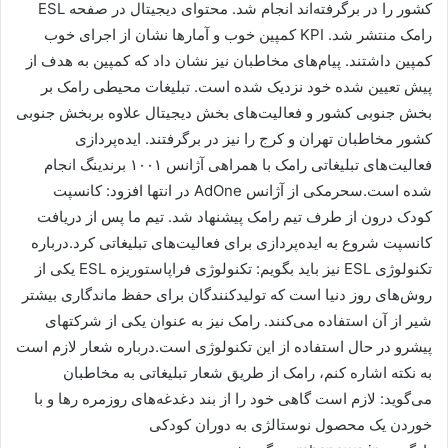
کشور را در برگرفته‌اند انجام شد. محتوای دیجیتال در صفحه ESL
رامک منتشر شد. KPI کمپین خوب و آمارها نشان از اجرای خوب
کمپین داشتند. پیام‌های مخاطبان نیز نشان داد که کمپین به هدف از
پیش تعیین شده خود نزدیک شده است. تبلیغات محیطی رامک بر
بخش جنوبی کشور و فعالیت‌های بخش دیجیتال علاوه بربخش جنوبی
کشور مخاطبان تهران و کرج را نیز در برگرفتند. ایده‌پردازی
فعالیت‌های تبلیغاتی رامک با همراهی آژانس ۱۰۰۱ برندینگ انجام
شده است.سحرمکی از آژانس AdOne در انتها افزود: کانسپت
کودک درون از طرف تیم رامک پیشنهاد شد. تیم ما پس از دریافت
کانسپت شروع به ایده‌پردازی برای فعالیت‌های تبلیغاتی کرد.درباره
تکنولوژی ESL نیز باید بگویم: تکنولوژی فراپاستوریزه ESL یکی از
روش‌های روز دنیا است که تولیدکنندگان برای حفظ ماندگاری بیشتر
شیر از آن استفاده می‌کنند. رامک نیز به عنوان یکی از شرکتهای
پیشرو در حال استفاده از این تکنولوژی است.درباره شعار لازم است
به نکته اشاره کنم، رامک از طریق شعار تبلیغاتی به مخاطبان
می‌گوید: لازم است گاهی خود را از بند دغدغه‌های روزمره رها و با
خوردن یک محصول نوستالژی به دوران کودکی