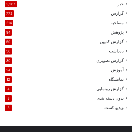
خبر
3,367
گزارش
772
مصاحبه
214
پژوهش
94
گزارش کمپین
59
یادداشت
56
گزارش تصویری
30
آموزش
24
نمایشگاه
12
گزارش رونمایی
4
بدون دسته بندی
3
ویدیو کست
3