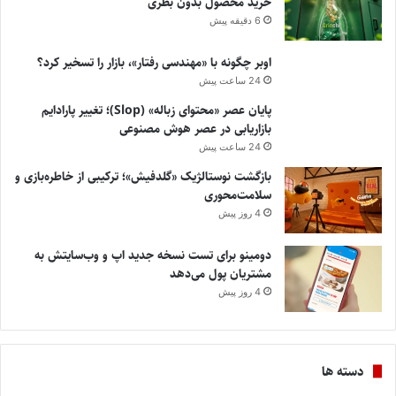
خرید محصول بدون بطری
6 دقیقه پیش
اوبر چگونه با «مهندسی رفتار»، بازار را تسخیر کرد؟
24 ساعت پیش
پایان عصر «محتوای زباله» (Slop)؛ تغییر پارادایم
بازاریابی در عصر هوش مصنوعی
24 ساعت پیش
بازگشت نوستالژیک «گلدفیش»؛ ترکیبی از خاطره‌بازی و
سلامت‌محوری
4 روز پیش
دومینو برای تست نسخه جدید اپ و وب‌سایتش به
مشتریان پول می‌دهد
4 روز پیش
دسته ها