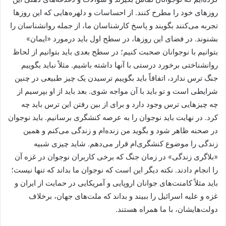
روزهای خود را مطرح کنند. از احساسات و دلهره‌هایی که این روزها
تجربه می‌کنند بگویند و پاسخ کارشناسان ما، از جمله روانشناسان را
بشنوند. در فضای این روزها، در سطح اول باید درمورد «ایمان»
بتوانیم با نوجوانان صحبت کنیم؛ در سطح بعدی باید بتوانیم از لحاظ
روانشناختی برخورد درستی با آنها داشته باشیم. مثلاً نباید بگوییم
جنگ ترس ندارد، اتفاقاً باید بگوییم ترسیدن یک چیز طبیعی در چنین
شرایطی است و تو باید با آن مواجه شوی. بعد باید از او بپرسیم از
چه چیزهایی ترس وجود دارد و برای از بین رفتن این ترس باید چه
کرد. در نهایت باید نوجوان را به عرصه کنشگری برسانیم. باید نوجوان
در صحنه ظاهر شود و بگوید من زنده‌ام و زندگی می‌کنم و همین
زندگی را موضوع کنشگری‌ام قرار می‌دهم. شاید چیزی شبیه
«بلاگری زندگی» در زمان جنگ که برخی کاربران نوجوان در غزه آن
را انجام دادند. نکته دیگر این است که نوجوان ما بداند که تنها نیست؛
باید مثلاً کامنت‌های جوانان اروپایی و آمریکایی در حمایت از ایران و
غزه و علیه اسرائیل را ببیند و بداند که ملت‌های جهان، برخلاف
دولت‌هایشان، با ما همراه هستند.