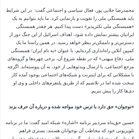
محمدرضا جلایی پور، فعال سیاسی و اجتماعی گفت: در این شرایط
باید همبستگی ملی را تقویت و بازنمایی کرد. ما باید بتوانیم به یک
«همبستگی ملی تکثرپذیر» دست پیدا کنیم. هر چقدر همبستگی
ایرانیان بیشتر نمایش داده شود، اهداف اسرائیل از این جنگ دور از
دسترس‌تر و ناممکن‌تر بنظر خواهد رسید. در همین راستا ما یک
کمپین آنلاین راه‌اندازی کرده‌ایم، با عنوان «به نام ایران؛ همبستگی
ملی، دفاع میهنی» که در نقطه شروع آن، برخی چهره‌ها و گروه‌های
مرجع اجتماعی، با ارسال ویدئوهایی از خود، به آن پیوسته‌اند. اگرچه
با مشکلاتی که برای اینترنت و شبکه‌های اجتماعی بوجود آمده کار
سخت شده اما در تلاشیم که از طریق پلتفرم‌های داخلی و وی او
دی‌ها کار را پیش ببریم.
«نوجوان» حق دارد با ترس خود مواجه شده و درباره آن حرف بزند
حسین حق‌پناه سردبیر برنامه «اشاره» شبکه امید گفت: ما در برنامه
تلویزیونی خود که مخاطب آن نوجوانان هستند، بستری فراهم
کرده‌ایم که نوجوانان تماس بگیرند و سوالات و دغدغه‌های ذهنی این