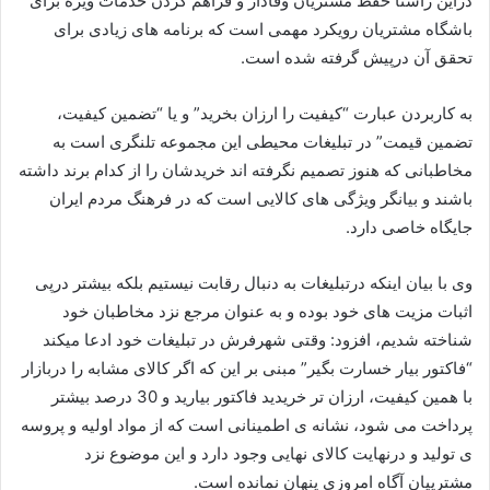
دراین راستا حفظ مشتریان وفادار و فراهم کردن خدمات ویژه برای
باشگاه مشتریان رویکرد مهمی است که برنامه های زیادی برای
تحقق آن درپیش گرفته شده است.
به کاربردن عبارت “کیفیت را ارزان بخرید” و یا “تضمین کیفیت،
تضمین قیمت” در تبلیغات محیطی این مجموعه تلنگری است به
مخاطبانی که هنوز تصمیم نگرفته اند خریدشان را از کدام برند داشته
باشند و بیانگر ویژگی های کالایی است که در فرهنگ مردم ایران
جایگاه خاصی دارد.
وی با بیان اینکه درتبلیغات به دنبال رقابت نیستیم بلکه بیشتر درپی
اثبات مزیت های خود بوده و به عنوان مرجع نزد مخاطبان خود
شناخته شدیم، افزود: وقتی شهرفرش در تبلیغات خود ادعا میکند
“فاکتور بیار خسارت بگیر” مبنی بر این که اگر کالای مشابه را دربازار
با همین کیفیت، ارزان تر خریدید فاکتور بیارید و 30 درصد بیشتر
پرداخت می شود، نشانه ی اطمینانی است که از مواد اولیه و پروسه
ی تولید و درنهایت کالای نهایی وجود دارد و این موضوع نزد
مشترییان آگاه امروزی پنهان نمانده است.