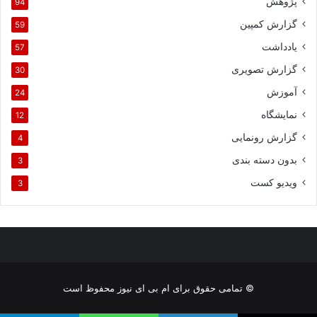
پژوهش
94
گزارش کمپین
59
یادداشت
57
گزارش تصویری
30
آموزش
24
نمایشگاه
12
گزارش رونمایی
4
بدون دسته بندی
3
ویدیو کست
3
© تمامی حقوق برای ام بی ای نیوز محفوظ است