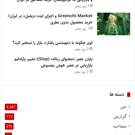
1 روز پیش
Greenchi Market و اجرای ایده «ریفیل» در ایران/
خرید محصول بدون بطری
1 روز پیش
اوبر چگونه با «مهندسی رفتار»، بازار را تسخیر کرد؟
2 روز پیش
پایان عصر «محتوای زباله» (Slop)؛ تغییر پارادایم
بازاریابی در عصر هوش مصنوعی
2 روز پیش
دسته ها
خبر
3,367
گزارش
772
مصاحبه
215