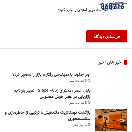
تصویر امنیتی را وارد کنید:
خبر های اخیر
اوبر چگونه با «مهندسی رفتار»، بازار را تسخیر کرد؟
5 ساعت پیش
پایان عصر «محتوای زباله» (Slop)؛ تغییر پارادایم
بازاریابی در عصر هوش مصنوعی
5 ساعت پیش
بازگشت نوستالژیک «گلدفیش»؛ ترکیبی از خاطره‌بازی و
سلامت‌محوری
3 روز پیش