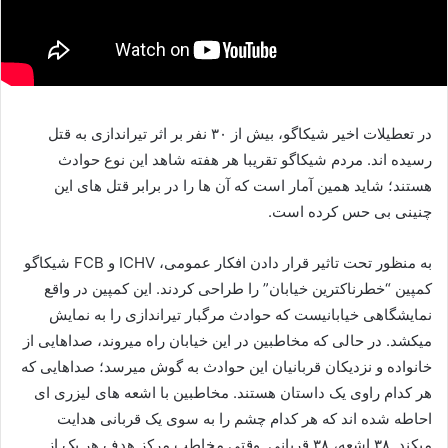
در تعطیلات اخیر شیکاگو، بیش از ۳۰ نفر بر اثر تیراندازی به قتل
رسیده اند. مردم شیکاگو تقریبا هر هفته شاهد این نوع حوادث
هستند؛ شاید همین آمار است که آن ها را در برابر قتل های این
چنینی بی حس کرده است.
به منظور تحت تاثیر قرار دادن افکار عمومی،
ICHV
و
FCB
شیکاگو
کمپین “خطرناکترین خیابان” را طراحی کردند. این کمپین در واقع
نمایشگاهی خیابانیست که حوادث مرگبار تیراندازی را به نمایش
میکشد. در حالی که مخاطبین در این خیابان راه میروند، صداهایی از
خانواده و نزدیکان قربانیان این حوادث به گوش میرسد؛ صداهایی که
هر کدام راوی یک داستان هستند. مخاطبین با اشعه های لیزری ای
احاطه شده اند که هر کدام چشم را به سوی یک قربانی هدایت
میکند. ۳۸ اشعه، ۳۸ قربانی. وقتی مخاطب مرکز هدف هر یک از