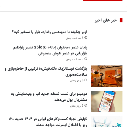
خبر های اخیر
اوبر چگونه با «مهندسی رفتار»، بازار را تسخیر کرد؟
8 ساعت پیش
پایان عصر «محتوای زباله» (Slop)؛ تغییر پارادایم
بازاریابی در عصر هوش مصنوعی
9 ساعت پیش
بازگشت نوستالژیک «گلدفیش»؛ ترکیبی از خاطره‌بازی و
سلامت‌محوری
3 روز پیش
دومینو برای تست نسخه جدید اپ و وب‌سایتش به
مشتریان پول می‌دهد
3 روز پیش
گزارش نجوا: کسب‌وکارهای ایرانی در ۱۴۰۴ حدود ۱۲۰
روز با اختلال اینترنت مواجه شدند