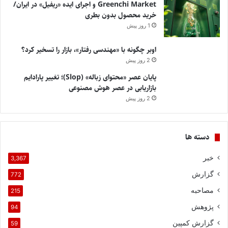
Greenchi Market و اجرای ایده «ریفیل» در ایران/
خرید محصول بدون بطری
1 روز پیش
اوبر چگونه با «مهندسی رفتار»، بازار را تسخیر کرد؟
2 روز پیش
پایان عصر «محتوای زباله» (Slop)؛ تغییر پارادایم
بازاریابی در عصر هوش مصنوعی
2 روز پیش
دسته ها
خبر
3,367
گزارش
772
مصاحبه
215
پژوهش
94
گزارش کمپین
59