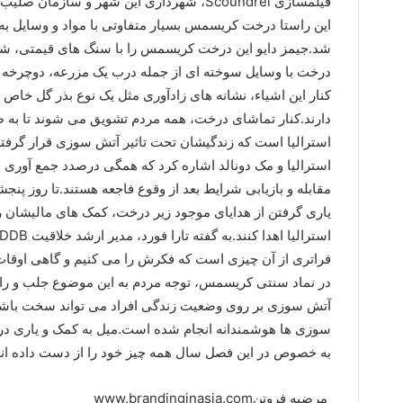
فیلمسازی Scoundrel، شهرداری این شهر و سا
این راستا درخت کریسمس بسیار متفاوتی با مواد و وسایل ب
شد.جیمز دایو این درخت کریسمس را با سنگ های قیمتی، شاخ
درخت با وسایل سوخته ای از جمله درب یک مزرعه، دوچرخه و 
کنار این اشیاء، نشانه های زادآوری مثل یک نوع بذر گل خاص 
دارند.کنار تماشای درخت، همه مردم تشویق می شوند تا به صد
استرالیا است که زندگیشان تحت تاثیر آتش سوزی قرار گرفت
استرالیا و مک دونالد اشاره کرد که همگی درصدد جمع آوری
یاری گرفتن از هدایای موجود زیر درخت، کمک های مالیشان 
فراتری از آن چیزی است که فکرش را می کنیم و گاهی اوقات ت
در نماد سنتی کریسمس، توجه مردم به این موضوع جلب و راه 
آتش سوزی بر روی وضعیت زندگی افراد می تواند سخت باشد.
سوزی ها هوشمندانه انجام شده است.میل به کمک و یاری در ه
به خصوص در این فصل سال همه چیز خود را از دست داده ان
مرضیه فروتنwww.brandinginasia.com