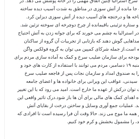
زمان صلیب سرخ استرالیا چنین اتفاق مهمی را در خانه پوشش می دهد. در
ه جا مانده از آتش سوزی در مناطق به شدت آسیب دیده ساخته
ه ها و درختچه های آسیب دیده از آتش سوزی دیزاین کرد.
ستاره تزئینی باقیمانده از چرخ دوچرخه ای سوخته تزئین شد.
در استرالیا به چشم می خورند که برای جوانه زدن به آتش احتیاج
اهایی گوش دهند که بازتابی از تجربیات آن گروه از ساکنان
ه است.از جمله شرکای کمپین می توان به گروه فولکس واگن
 بودجه برای سازمان صلیب سرخ و کمک به آماده سازی مردم برای
مقابله و بازیابی شرایط بعد از وقوع فاجعه هستند.تا روز پنجشنبه ۱۹ دسامبر، مردم می توانند با استفاده از کارت های خود و
را به صندوق امداد و سازمان نجات پس از فاجعه صلیب سرخ
استرالیا اهدا کنند.به گفته تارا فورد، مدیر ارشد خلاقیت DDB سیدنی، عواقب این ویرانی برای خانواده ها و اعضای جامعه
وان درکش از عهده ما خارج است. امید می رود که با این تغییر
اهدای کمک های مالی برای آن ها باز شود.درک تاثیر واقعی این
 عملیات جمع آوری وسایل و ساختن درخت از بقایای آتش
مه ما موج می زند. حالا وقت آن فرا رسیده است تا افرادی که
د، را مشمول بخشش و کرم خود کنیم.