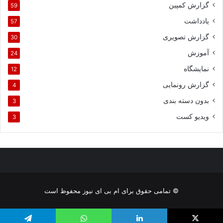
گزارش کمپین
59
یادداشت
57
گزارش تصویری
30
آموزش
24
نمایشگاه
12
گزارش رونمایی
4
بدون دسته بندی
3
ویدیو کست
3
© تمامی حقوق برای ام بی ای نیوز محفوظ است