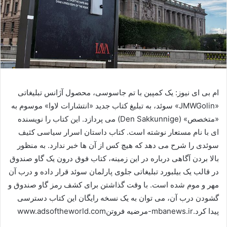
ام بی ای نیوز: یک کمپین با تم جاسوسی، محصول آژانس تبلیغاتی
«JMWGolin» سوئد، به تبلیغ کتاب جدید «انتشارات لاوا» موسوم به
«متخصص» (Den Sakkunnige) می پردازد. این کتاب را نویسنده
ای با نام مستعار نوشته است. کتاب داستان اسرار سیاسی کثیف
سوئدی را شرح می دهد که هیچ کس از آن ها خبر ندارد. به منظور
بالا بردن آگاهی درباره در این زمینه، کتاب فوق درون یک گاو صندوق
در قالب یک بیلبورد تبلیغاتی جلوی پارلمان سوئد قرار داده و درب آن
مهر و موم شده است. با وقت گذاشتن برای کشف رمز گاو صندوق و
گشودن درب آن، می توان به یک نسخه رایگان این کتاب دسترسی
پیدا کرد.mbanews.ir-مرضیه فروتنwww.adsoftheworld.com