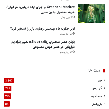
Greenchi Market و اجرای ایده «ریفیل» در ایران/
خرید محصول بدون بطری
1 روز پیش
اوبر چگونه با «مهندسی رفتار»، بازار را تسخیر کرد؟
2 روز پیش
پایان عصر «محتوای زباله» (Slop)؛ تغییر پارادایم
بازاریابی در عصر هوش مصنوعی
2 روز پیش
دسته ها
خبر
3,367
گزارش
772
مصاحبه
215
پژوهش
94