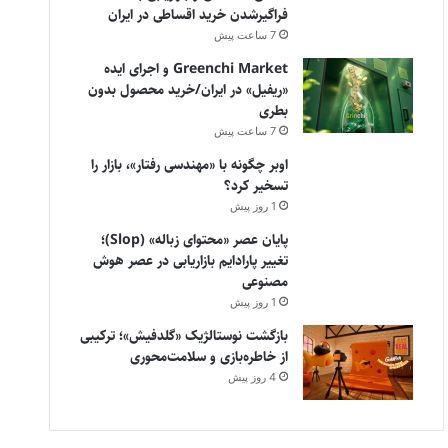
فراگیرشدن خرید اقساطی در ایران
7 ساعت پیش
Greenchi Market و اجرای ایده
«ریفیل» در ایران/خرید محصول بدون
بطری
7 ساعت پیش
اوبر چگونه با «مهندسی رفتار»، بازار را
تسخیر کرد؟
1 روز پیش
پایان عصر «محتوای زباله» (Slop)؛
تغییر پارادایم بازاریابی در عصر هوش
مصنوعی
1 روز پیش
بازگشت نوستالژیک «گلدفیش»؛ ترکیبی
از خاطره‌بازی و سلامت‌محوری
4 روز پیش