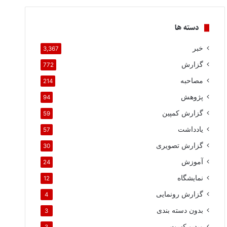
دسته ها
خبر
3,367
گزارش
772
مصاحبه
214
پژوهش
94
گزارش کمپین
59
یادداشت
57
گزارش تصویری
30
آموزش
24
نمایشگاه
12
گزارش رونمایی
4
بدون دسته بندی
3
ویدیو کست