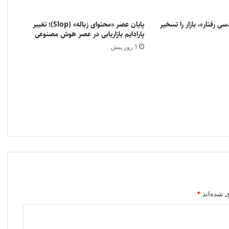
سی رفتار»، بازار را تسخیر
پایان عصر «محتوای زباله» (Slop)؛ تغییر
پارادایم بازاریابی در عصر هوش مصنوعی
1 روز پیش
ی شده‌اند
*