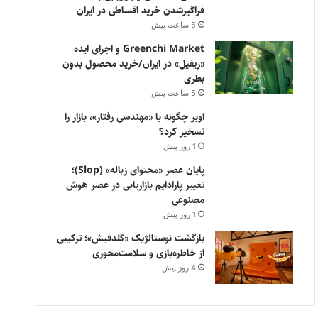
فراگیرشدن خرید اقساطی در ایران
5 ساعت پیش
Greenchi Market و اجرای ایده
«ریفیل» در ایران/خرید محصول بدون
بطری
5 ساعت پیش
اوبر چگونه با «مهندسی رفتار»، بازار را
تسخیر کرد؟
1 روز پیش
پایان عصر «محتوای زباله» (Slop)؛
تغییر پارادایم بازاریابی در عصر هوش
مصنوعی
1 روز پیش
بازگشت نوستالژیک «گلدفیش»؛ ترکیبی
از خاطره‌بازی و سلامت‌محوری
4 روز پیش