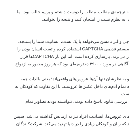
به ترجمه‌ی مطلب. مطلب را دوست داشتم و برایم جالب بود. اما
ه نظرم تست را امتحان کنید و نتیجه را بخوانید.
جی والتر تامسن می‌خواهد با یک تست، انسانیت شما را بسنجد.
آژانس با مشارکت کمیته‌ی ملی زنان سازمان ملل، از همان سیستم قدیمی CAPTCHA استفاده کرده و تست انسان بودن را
که معمولا وب‌سایت‌ها برای تشخیص بین انسان و بات‌ها به کار می‌برند، بازسازی کرده است. اما این بار CAPTCHAها قرار
نبود تفاوت بین انسان و بات‌ها را تمیز دهند و هدف، بالا بردن آگاهی در مورد ۳۹۰۰۰ دختربچه‌ای بود که هر روز مجبور به ازدواج
ه نظرشان تنها آن‌ها عروس‌های واقعی‌اند؛ یعنی بالذات همه
که تمام آدم‌های داخل عکس‌ها عروسند، با این تفاوت که کودکان به
است.
بین ۷۲٪ از ۸۸۰۶ نفری که تا زمان بررسی نتایج، پاسخ داده بودند، نتوانسته بودند تصاویر تمام
ای عروس‌ها، انسانیت افراد نیز به آزمایش گذاشته می‌شد. سپس
که زنان و کودکان زیادی را در دنیا تهدید می‌کند. شرکت‌کنندگان