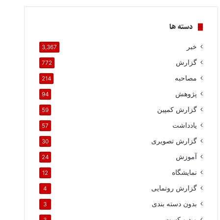
دسته ها
خبر
3,367
گزارش
772
مصاحبه
214
پژوهش
94
گزارش کمپین
59
یادداشت
57
گزارش تصویری
30
آموزش
24
نمایشگاه
12
گزارش رونمایی
4
بدون دسته بندی
3
ویدیو کست