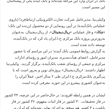
بانک در ایران وارد این مرحله شده‌اند و بانک آینده یکی از پیشگامان
این مسیر است.
وکیلی‌نیا، مدیرعامل شرکت تجارت الکترونیکی ارتباط‌فردا (بازوی
عملیاتی بانک‌آینده) در آیین رونمایی از دو محصول ارزنده این بانک؛
«
چکاد
» و فاز عملیاتی «
ریال‌دیجیتال
»، از ریال‌دیجیتال، به‌عنوان
به‌روزترین پروژه بانک‌ مرکزی ج.ا.ایران یاد کرد که در بانک‌آینده،
توسعه داده شده است.
به گزارش روابط‌عمومی بانک آینده؛ در این مراسم که با حضور
مدیرعامل، اعضای هیأت‌مدیره، مدیران امور و رؤسای ادارات
مرکزی و جمعی از رؤسای شعب بانک‌آینده، برگزار گردید، وکیلی‌نیا
اظهار داشتند: «ریال‌دیجیتال» پروژه‌ای نوین و به‌روز است که با
پی‌گیری بانک‌مرکزی ج.ا.ایران طی ۲ سال اخیر، عملاً ایران را
به‌عنوان کشوری پیشرو در این حوزه، معرفی کرده است.
ایشان در همین رابطه افزودند: در حال‌حاضر در این عرصه، ۴۴ کشور
در فاز تحقیقات، ۳۰ کشور در فاز اثبات مفهوم، ۳۶ کشور در فاز
پایلوت و ۳ کشور هم موفق به اجرای نهایی شده‌اند که ایران در