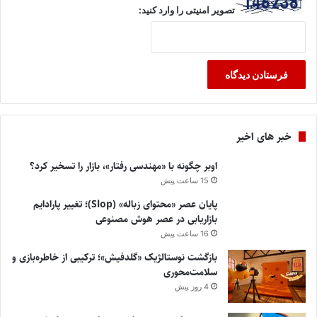
تصویر امنیتی را وارد کنید:
خبر های اخیر
اوبر چگونه با «مهندسی رفتار»، بازار را تسخیر کرد؟
15 ساعت پیش
پایان عصر «محتوای زباله» (Slop)؛ تغییر پارادایم
بازاریابی در عصر هوش مصنوعی
16 ساعت پیش
بازگشت نوستالژیک «گلدفیش»؛ ترکیبی از خاطره‌بازی و
سلامت‌محوری
4 روز پیش