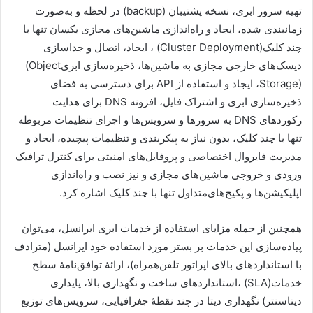
تهیه سرور ابری، نسخه پشتیبان
(backup)
در لحظه و به‌صورت
زمانبندی شده، ایجاد و راه‌اندازی ماشین‌های مجازی یکسان تنها با
چند کلیک
(Cluster Deployment)
، ایجاد، اتصال و جداسازی
دیسک‌های خارجی مجازی به ماشین‌ها، ذخیره‌سازی ابری
(Object
Storage)
، ایجاد و استفاده از
API
برای دسترسی به فضای
ذخیره‌سازی ابری و اشتراک فایل، افزونه
DNS
برای هدایت
رکوردهای
DNS
به سرورها و سرویس‌ها و اجرای تنظیمات مربوطه
تنها با چند کلیک، بدون نیاز به پیکربندی و تنظیمات پیچیده، ایجاد و
مدیریت فایروال اختصاصی و پروفایل‌های امنیتی برای کنترل ترافیک
ورودی و خروجی ماشین‌های مجازی و نیز نصب و راه‌اندازی
اپلیکیشن‌ها و پکیج‌های‌متداول تنها با چند کلیک اشاره کرد
.
همچنین از جمله مزایای استفاده از خدمات ابری ایرانسل، می‌توان
پیاده‌سازی این خدمات بر بستر مورد استفاده خود ایرانسل (مترادف
با استانداردهای بالای اپراتور تلفن‌همراه)، ارائۀ توافق‌نامۀ سطح
خدمات
(SLA)
،استانداردهای ساخت و نگهداری بالا، پایداری
دیتاسنتر
(
نگهداری دیتا در چند نقطۀ جغرافیایی، سرویس‌های توزیع