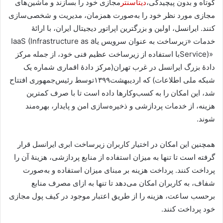
کوتاه و بدون پیچیدگی،
دیتاسنتر
مجازی خود را بسازند و ماشین‌های
مجازی مورد نظر خود را به‌صورت همزمان، مدیریت و شخصی‌سازی
کنند. ایرانسل، اولین و بزرگترین اپراتور دیجیتال ایران، با ارائۀ
خدمات «زیرساخت به عنوان سرویس یا
IaaS (Infrastructure as a
Service)»
با استفاده از زیرساخت عظیم فنی خود، از جمله مرکز
دادۀ بزرگ ایرانسل در غرب تهران(مرکز دادۀ اقماری شماره یک
شبکه ملی اطلاعات) که اردیبهشت۱۳۹۹توسط رئیس‌جمهوری افتتاح
شد، این امکان را به کسب‌وکارها داده است تا با صرف کمترین
هزینه، از خدمات پردازشی و ذخیره‌سازی امن و پایدار، بهره‌مند
شوند
.
همچنین این امکان در اختیار کاربران زیرساخت ابری ایرانسل قرار
گرفته است تا تنها به میزان استفاده از منابع پردازشی، هزینۀ آن را
پرداخت کنند. پرداخت هزینه بر مبنای میزان استفاده و به‌صورت
شفاف، به کاربران امکان می‌دهد تا تنها به ازای مصرف منابع
برحسب ساعت، هزینه را از طریق اعتبار موجود در کیف پول مجازی
خود پرداخت کنند
.