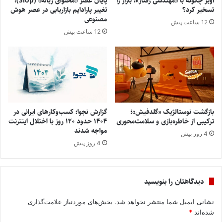
اوبر چگونه با «مهندسی رفتار»، بازار را
پایان عصر «محتوای زباله» (Slop)؛
تسخیر کرد؟
تغییر پارادایم بازاریابی در عصر هوش
مصنوعی
12 ساعت پیش
12 ساعت پیش
بازگشت نوستالژیک «گلدفیش»؛
گزارش نجوا: کسب‌وکارهای ایرانی در
ترکیبی از خاطره‌بازی و سلامت‌محوری
۱۴۰۴ حدود ۱۲۰ روز با اختلال اینترنت
مواجه شدند
4 روز پیش
4 روز پیش
دیدگاهتان را بنویسید
نشانی ایمیل شما منتشر نخواهد شد.
بخش‌های موردنیاز علامت‌گذاری
شده‌اند
*