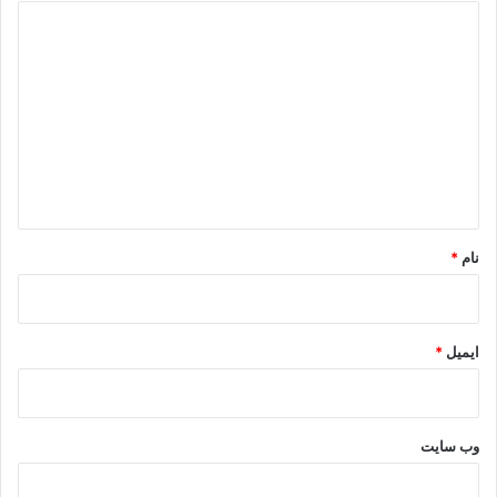
د
ی
د
گ
ا
ه
*
نام
*
ایمیل
*
وب‌ سایت