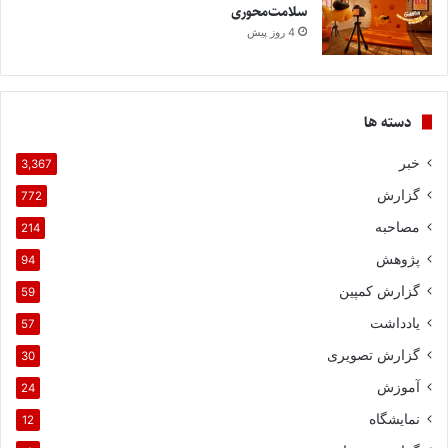
سلامت‌محوری
4 روز پیش
دسته ها
خبر
3,367
گزارش
772
مصاحبه
214
پژوهش
94
گزارش کمپین
59
یادداشت
57
گزارش تصویری
30
آموزش
24
نمایشگاه
12