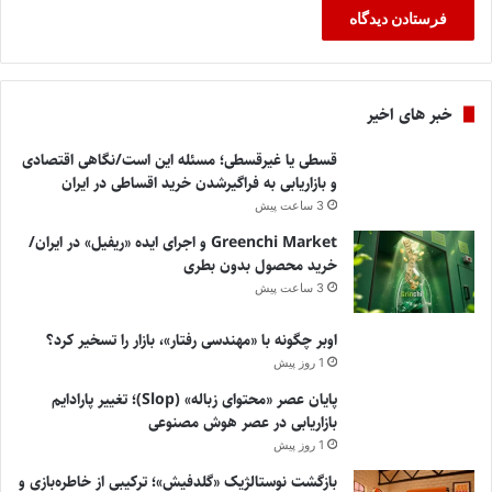
خبر های اخیر
قسطی یا غیرقسطی؛ مسئله این است/نگاهی اقتصادی
و بازاریابی به فراگیرشدن خرید اقساطی در ایران
3 ساعت پیش
Greenchi Market و اجرای ایده «ریفیل» در ایران/
خرید محصول بدون بطری
3 ساعت پیش
اوبر چگونه با «مهندسی رفتار»، بازار را تسخیر کرد؟
1 روز پیش
پایان عصر «محتوای زباله» (Slop)؛ تغییر پارادایم
بازاریابی در عصر هوش مصنوعی
1 روز پیش
بازگشت نوستالژیک «گلدفیش»؛ ترکیبی از خاطره‌بازی و