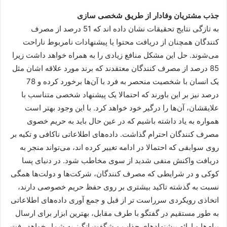
جذب مشتریان وفادار از طریق شخصی سازی
به تازگی نتایج تحقیقات نشان داده اند که 51 درصد از مصرف
کنندگان همچنان از دریافت محتوا یا پیشنهادات نامربوط ناراحت
می‌شوند. حل این مشکل منافع زیادی را به همراه خواهد داشت زیرا
85 درصد از مصرف کنندگان معتقدند که برند مورد علاقه اشان مثل
یک انسان با شخصیت منحصر به فرد با آن‌ها برخورد کرده و 78
درصد نیز بر این باورند که احتمالا یک پیشنهاد شخصی متناسب با
علایقشان، آن‌ها را درگیر خود خواهد کرد. با این وجود بهتر است
همواره به یاد داشته باشیم که در عین حال باید به حریم خصوی
مصرف کنندگان احترام گذاشت. داده‌های اطلاعاتی ناکافی و تکیه بر
روی سوابقی که احتمالا در ادامه تغییر کرده اند، می‌تواند منجر به
دریافت واکنش منفی شدید از سوی مخاطب شود. در دنیای پسا
کوکی و در شرایطی که مصرف کنندگان، شرکت‌ها و دولت‌ها همگی
نسبت به گذشته تاکید بیشتری بر روی حفظ حریم خصوصی دارند،
اتخاذی رویکردی سرراست تر از قبل و جمع آوری داده‌های اطلاعاتی
به طور مستقیم در گفتگو با طرف مقابل، بهترین ابزار برای ارسال
پیام‌ها و ارائه پیشنهاد‌های جذاب و شگفت انگیز به شمار خواهد رفت.