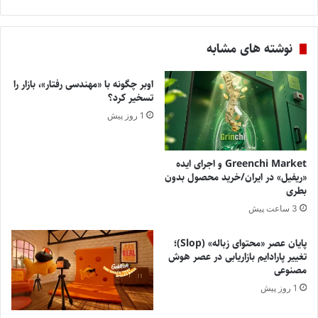
نوشته های مشابه
اوبر چگونه با «مهندسی رفتار»، بازار را
تسخیر کرد؟
1 روز پیش
Greenchi Market و اجرای ایده
«ریفیل» در ایران/خرید محصول بدون
بطری
3 ساعت پیش
پایان عصر «محتوای زباله» (Slop)؛
تغییر پارادایم بازاریابی در عصر هوش
مصنوعی
1 روز پیش