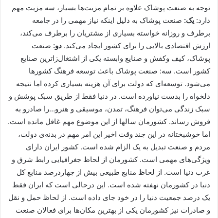
توجه به صنعت پوشاک علاوه بر تمام مزیت‌ها بسیار، سه مزیت مهم
دارد:
یک:
صنعت پوشاک به دلیل اینکه نیاز مهمی را در جامعه
برطرف و روزانه خواسته بسیاری از مشتریان را برطرف می‌کند،
ارزش اقتصادی بالایی را برای کشور ایجاد می‌کند.
دو:
صنعت
پوشاک، کیف وکفش و صنایع وابسته یکی از اشتغال‌زاترین صنایع
کشور است. سه: صنعت پوشاک باعث توسعه فرهنگ کشورها
می‌شود. توسعه‌ای که دولت برای آن هزینه بسیاری کرده اما نتیجه
دلخواه را بدست نیاورده است. در دنیا فقط از طریق سبک پوشش و
سبک زندگی می‌توان فرهنگ، تمدن، موسیقی و هنرو…را صادرو به
فروش رساند. کشورمان سالها از این موضوع مهم غافل مانده است.
اما خوشبختانه در این چند وقت اخیر این امر مهم در بدنه‌ی دولت،
مردم و صنعت تبدیل به یک الزام شده است. کشور ایران دارای
ویژگی‌های مهمی است. کشورمان از لحاظ جغرافیایی رابط شرق و
غرب دنیا است. از لحاظ منابع طبیعی بیش از چهاردرصد منابع کل
دنیا در کشورمان نهفته شده است. این درحالی است که ایران فقط
یک درصد جمعیت دنیا را در خود جای داده است. از لحاظ حمل و نقل
و صادرات نیز کشورمان یکی از بهترین مکان‌ها برای فعالان صنعت