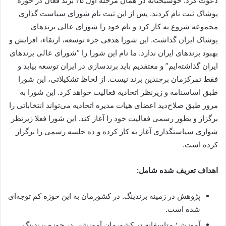
دعوت کرد. خوشبختانه در همان مرحله اول ۴۵ برند فعال در حوزه
پوشاک ثبت نام کردند. پس از این ثبت نام شورای سیاست گذاری
مجموعه شروع به کار کرد و نام خود را شورای عالی برندهای
پوشاک ایران گذاشت. این شورا هدفی جزء توسعه، ارتقاء، افزایش و
بهبود برندهای ایران ندارد. ما نام این شورا را “شورای عالی برندهای
ایران گذاشته‌ایم” و معتقدیم باید برندسازی در ایران توسعه بیابد و
فقط تمرکزمان برچندین برند نیست. از لحاظ تشکیلاتی، این شورا
طبق اساسنامه و زیرنظر اتحادیه فعالیت خواهد کرد. این شورا به
مرور طبق صلاح‌دید اعضای هیات مدیره اتحادیه می‌تواند انتخاباتی را
برگزار و بطور رسمی فعالیت خود را آغاز کند. این شورا فعلا زیرنظر
شواری سیاستگذاری آغاز به کار کرده و ده جلسه رسمی را برگزار
کرده است.
اهداف تعریف شده شامل:
پژوهش در زمینه برندینگ. در کشورمان به این حوزه کم توجه‌ای
شده است.
آموزش؛ متاسفانه در کشورمان آموزشی در حوزه برندینگ