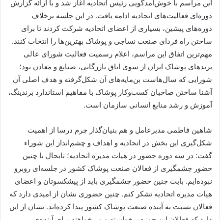
این مراسم با خوش‌آمدگویی رئیس اتحادیه آغاز شد و با ارائه گزارش
دوره‌ای فعالیت‌های اتحادیه ادامه یافت. در این جلسه برخلاف
دوره‌های پیشین، بسیاری از اعضای اتحادیه شرکت کردند تا برای
ساختن راه فردای صنعت نساجی و پوشاک بهترین‌ها را انتخاب کنند.
مهم‌ترین اتفاق این مراسم، اعلام رسمیت فعالیت شورای عالی
برندهای پوشاک ایران از سوی اتاق بازرگانی، صنایع و معادن بود؛
شورایی که سال‌هاست بن‌مایه‌های آن شکل‌گرفته و هدف اصلی آن
آشنا ساختن صاحبان کسب‌وکار پوشاک با مفاهیم استاندارد برندینگ،
آموزش و رشد منابع انسانی سازمان است.
شاهین فاطمی مدیرعامل و هم بنیان‌گذار چرم درسا از اهمیت
شکل‌گیری این بخش در اتحادیه و اهداف و چشم‌انداز این شوراء
گفت: در سه دوره حضور در هیات مدیره اتحادیه؛ تابحال با چنین
حضور چشمگیری از فعالان صنعت پوشاک کشور در جلسه‌ای روبرو
نبوده‌ایم. بابت چنین حضور چشمگیری باید از پیشکسوتان و اعضای
هیات مدیره اتحادیه تشکر کنم. چنین حضوری نشان از امیدی دارد که
فعالان نسبت به آینده صنعت پوشاک کشور پیدا کرده‌اند. نشان از این
دارد که فعالان این حوزه برخواسته و می‌خواهند برای آیند‌ه‌ی