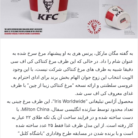
به گفته مگان مارکل، پرنس هری به او پیشنهاد مرغ سرخ شده به
عنوان شام را داد. در حالی که این ظرف مرغ کنتاکی کی اف سی
دقیقا شبیه به ظرف های مرغ کنتاکی شرکت نیست، با این وجود
الویت انتخاب این زوج جوان الهام بخش برند برای ادای احترام به
عروسی سلطنتی و ارائه نسخه “مرغ کنتاکی زیبا از چین” با ظرف
غذای معروف کی اف سی شد.
محصول آژانس تبلیغاتی “Iris Worldwide”، این ظرف مرغ چینی به
تعداد محدود توسط سازنده انگلیسی سفال، Milton China، با
دست ساخته شده و در فرایند ساخت آن یک تکه طلای ۲۲ عیار به
کار رفته است. از این مدل ظرف غذا فقط ۲۵ عدد ساخته شده
است و با برنده شدن در مسابقه طرح وفاداری “باشگاه کلنل”