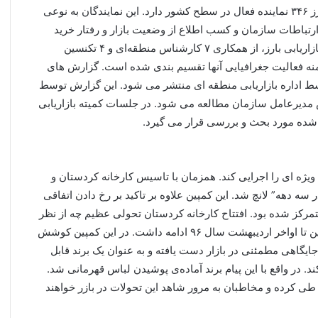
به آن دقت کنند و باید درباره آن بیشتر بدانند. گروه صنعتی بارز ۳۴۶ نماینده فعال در سطح کشور دارد. این نمایندگان به نوعی
تباطات سازمان و کسب اطلاع از وضعیت بازار و رفتار خرید
مصرف کنندگان بارز را همراهی می کنند. همچنین اداره کل بازاریابی بارز، از همکاری ۷ کارشناس منطقه‌ای و ۴ تکنسین
منه فعالیت جغرافیایی آنها تقسیم بندی شده است. گزارش های
 اداره بازاریابی منطقه ای منتشر می شود. این گزارش توسط
ص مدیرعامل سازمان مطالعه می شود. در جلسات کمیته بازاریابی
ده مورد بحث و بررسی قرار می گیرد.
یژه ای را اجرایی کند. همزمان با تاسیس کارخانه کردستان و
سه دهه” لانچ شد. این کمپین علاوه بر تاکید بر رخ دادن اتفاقی
مرکز شده بود. افتتاح کارخانه کردستان تحولی عظیم چه از نظر
کیفی و چه از منظر کمی در صنعت تایر کشور است. این کمپین تا اواخر اردیبهشت سال ۹۶ ادامه داشت. در این کمپین کوشش
ایگاهی مطمئنی در بازار دست یافته و به عنوان یک برند قابل
. در واقع با این پیام برند آماده‌ی پوشیدن لباس قهرمانی شد.
ا طی کرده و مخاطبان به مرور شاهد این تحولات در بازر خواهند