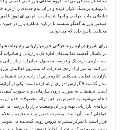
مخاطبان معرفی می‌کند.
گروه صنعتی بارز
نامی قدیمی و آشن
با رویکرد برندینگ اکران کرده و در آن پیام جدیدی را از بر
تبلیغاتی مات طراحی و اجرا شده است.
ام بی ای نیوز
با
امی
صنعتی بارز به گفتگو نشسته تا درباره عملکرد بارز در حوزه ت
مختلفی پاسخ داده که می‌خوانید.
برای شروع درباره روند حرکتی حوزه بازاریابی و تبلیغات شرک
در یکسال گذشته فعالیت‌های اداره کل بازاریابی و صادرات گ
سه اداره‌ی، برندینگ و توسعه محصول، صادرات و بازاریابی من
می‌کنند. به غیر از اداره‌ی صادرات که بیشترین فعالیتش برر
بازاریابی فعالیت می‌کنند. علاوه براین ادارات، واحد تحقیقات
سال گذشته ۹ گزارش ادواری ارائه کرده است. یکی ا
است. تحقیقات به صورت درون سازمانی و به صورت کیفی و ک
انجام می‌شود. به خصوص در حین ارائه محصولات جدید این تحق
برنامه‌ی بازاریابی تهیه و در آن وضعیت بازار را بررسی می‌کن
خواهان کسب آن است، وضعیت حضور برند سنجیده و اعلام می
قرار است با تمرکز بیشتر به فروش روند، گنجانده می‌شوند. عل
به بررسی و تمرکز بیشتر از لحاظ فروش دارند، شناسایی و بر آ