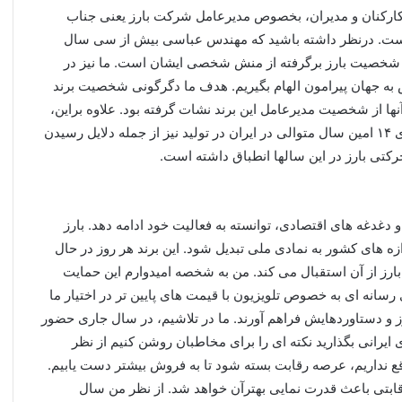
کارکنان و مدیران، بخصوص مدیرعامل شرکت بارز یعنی جناب
ست. درنظر داشته باشید که مهندس عباسی بیش از سی سال
 شخصیت بارز برگرفته از منش شخصی ایشان است. ما نیز در
به جهان پیرامون الهام بگیریم. هدف ما دگرگونی شخصیت برند
آنها از شخصیت مدیرعامل این برند نشات گرفته بود. علاوه براین،
پیشرو بودن در عرصه صنعت و کسب مقام اول تولید تایر برای ۱۴ امین سال متوالی در ایران در تولید نیز از جمله دلایل رسیدن
 حرکتی بارز در این سالها انطباق داشته است.
غدغه های اقتصادی، توانسته به فعالیت خود ادامه دهد. بارز
ازه های کشور به نمادی ملی تبدیل شود. این برند هر روز در حال
ارز از آن استقبال می کند. من به شخصه امیدوارم این حمایت
سانه ای به خصوص تلویزیون با قیمت های پایین تر در اختیار ما
ز و دستاوردهایش فراهم آورند. ما در تلاشیم، در سال جاری حضور
 ایرانی بگذارید نکته ای را برای مخاطبان روشن کنیم از نظر
قع نداریم، عرصه رقابت بسته شود تا به فروش بیشتر دست یابیم.
ابتی باعث قدرت نمایی بهترآن خواهد شد. از نظر من سال