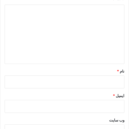
د
ی
د
گ
ا
ه
*
نام
*
ایمیل
*
وب‌ سایت