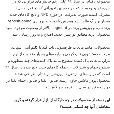
مجموعه پاکنام، در سال ۹۹ علی رغم چالش‌های فراوانی که در
حوزه تولید وجود داشت و همچنین تغییراتی که در قدرت خرید
مصرف کننده صورت پذیرفت، در حوزه
NPD
و لانچ کالاهای جدید،
بسیار پر رنگ ظاهر شد.همچنین با توجه به پروژه‌ی
repositioning
برند تاپ، و پوزیشن برند در
segment
بالاتر از وضعیت موجود، سبد
محصولی برند مطابق پوزیشن جدید، اصلاح و به روز رسانی شد.
محصولاتی مانند مایعات ظرفشویی تاپ گلد با کلیم آنتی اسپات،
مایعات دستشویی تاپ کرمی با رایحه‌های بسیار متفاوت از نرم
بازار، مایعات پاک کننده سطوح مانند پاک کننده‌های چند منظوره و
سطوح حمام و شیرآلات از جمله کالاهای جدید لانچ شده در سال ۹۹
است که در راستای باز تعریف پوزیشن برند تاپ طراحی شدند.
محصول پودر ماشین حاوی رشته صابون یکتا و صابون حمام یکتا در
دو رایحه نیز در سال ۹۹ فرموله و لانچ شد.
این دسته از محصولات در چه جایگاه از بازار قرار گرفته و گروه
مخاطبان آنها چه کسانی هستند؟