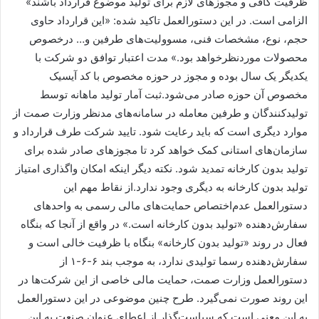
ظرفیت کافی و مجوزهای لازم برای تولید موضوع قرارداد باشند»
الزامی است. در این دستورالعمل تاکید شده: «این قرارداد حاوی
حجم، نوع، مشخصات فنی، مسوولیت‌های طرفین و… درخصوص
محصولات موردنظرخواهد بود.» مدت اعتبار توافق دو شرکت با
یکدیگر یک سال بوده و مجوز در حوزه مخصوص با کد آیسیک
مخصوص آن حوزه صادر می‌شود.ثبت آمار تولید ماهانه توسط
تولیدکنندگان و طرفین معامله در سامانه‌های مدنظر وزارت صمت از
موارد دیگری است که باید رعایت شود. تایید شرکت طرف قرارداد و
سازمان‌های استانی کمک خواهد کرد تا مجوزهای صادر شده برای
تولید بدون کارخانه تمدید شود. نکته دیگر اینکه امکان واگذاری امتیاز
تولید بدون کارخانه به دیگری وجود ندارد.از نقاط مهم این
دستورالعمل عدم‌اختصاص حمایت‌های مالی رسمی به واحدهای
سفارش‌دهنده «تولید بدون کارخانه است.» در واقع از آنجا که بنگاه
فعال در روند «تولید بدون کارخانه» بنگاه با ظرفیت خالی است و
سفارش‌دهنده رسما تولیدی ندارد، به موجب بند ۶-۶-۱ از
دستورالعمل وزارت صمت، حمایت مالی خاصی از این شرکت‌ها در
این روند صورت نمی‌گیرد. طرح چنین موضوعی در این دستورالعمل
به این معنی است که سیاست‌گذار از اعطای عنوان صنعت به این