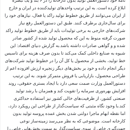
نامه خود دستورالعمل تولید بدون کارخانه را در ۶ بند و یک تبصره
ابلاغ کرده است. به این ترتیب واحدهای تولیدکننده در ایران و خارج
از ایران می‌توانند از طریق خطوط تولید راکد یا فعال، نیازهای خود را
برای سال‌جاری برطرف کنند. طبق این دستورالعمل رفع نیاز
شرکت‌های خارجی به برخی تولیدات باید از طریق خطوط تولید راکد
صورت گرفته منوط به این که محصول تولید شده از کشور صادر
شده و و گواهی صادرات داشته باشد.به گزارش دنیای اقتصاد: این
شیوه به صنایع داخلی کمک می‌کند تا بدون صرف هزینه برای تاسیس
خط تولید، بخشی از محصول یا کل آن را در خطوط تولید شرکت‌های
دیگر انجام داده و خود بر بخش‌های دیگر زنجیره ارزش افزوده اعم از
طراحی محصول، بازاریابی یا فروش متمرکز شوند. به این ترتیب
دستورالعمل وزارت صمت سعی دارد با ایجاد بستری حقوقی، روند
افزایش بهره‌وری سرمایه را تقویت کند و همزمان با رشد تولید
صنعتی کشور، از ظرفیت‌های خالی کشور نیز استفاده حداکثری
کند.با وجود نگاه مثبتی که سیاست‌گذار از طراحی این رویکرد دارد،
اما نقطه ابهام ماجرا دولتی شدن بخش عمده پروسه تولید بدون
کارخانه است. موضوعی که به نظر می‌رسد زمینه‌ساز نوعی
جهت‌گیری خاص از سوی سیاست‌گذار به سمت بخش‌هایی خاص را