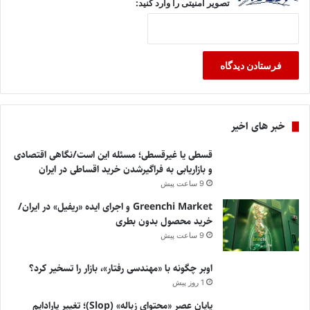
تصویر امنیتی را وارد کنید:
خبر های اخیر
قسطی یا غیرقسطی؛ مسئله این است/نگاهی اقتصادی
و بازاریابی به فراگیرشدن خرید اقساطی در ایران
9 ساعت پیش
Greenchi Market و اجرای ایده «ریفیل» در ایران/
خرید محصول بدون بطری
9 ساعت پیش
اوبر چگونه با «مهندسی رفتار»، بازار را تسخیر کرد؟
1 روز پیش
پایان عصر «محتوای زباله» (Slop)؛ تغییر پارادایم