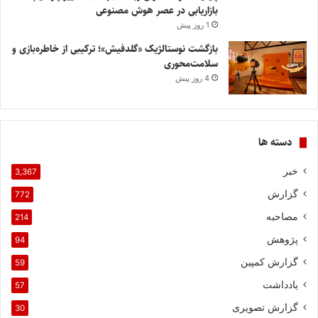
بازاریابی در عصر هوش مصنوعی
1 روز پیش
بازگشت نوستالژیک «گلدفیش»؛ ترکیبی از خاطره‌بازی و
سلامت‌محوری
4 روز پیش
دسته ها
خبر
3,367
گزارش
772
مصاحبه
214
پژوهش
94
گزارش کمپین
59
یادداشت
57
گزارش تصویری
30