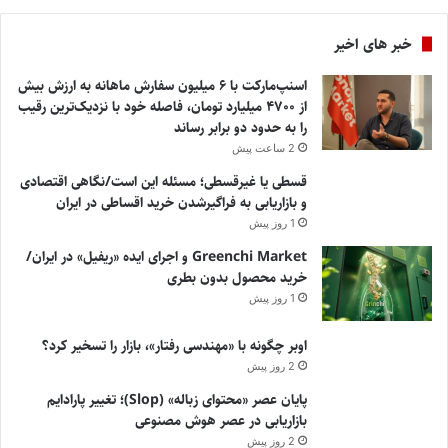
خبر های اخیر
اسنپ‌مارکت با ۶ میلیون سفارش ماهانه به ارزش بیش
از ۴۷۰۰ میلیارد تومان، فاصله خود با نزدیک‌ترین رقیب
را به حدود دو برابر رساند
2 ساعت پیش
قسطی یا غیرقسطی؛ مسئله این است/نگاهی اقتصادی
و بازاریابی به فراگیرشدن خرید اقساطی در ایران
1 روز پیش
Greenchi Market و اجرای ایده «ریفیل» در ایران/
خرید محصول بدون بطری
1 روز پیش
اوبر چگونه با «مهندسی رفتار»، بازار را تسخیر کرد؟
2 روز پیش
پایان عصر «محتوای زباله» (Slop)؛ تغییر پارادایم
بازاریابی در عصر هوش مصنوعی
2 روز پیش