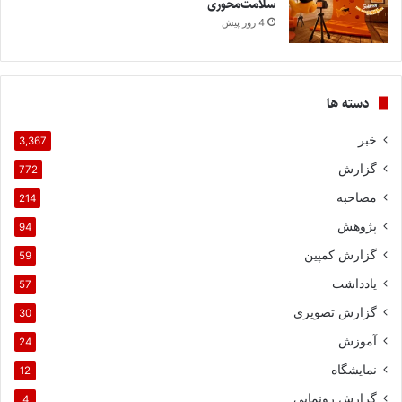
سلامت‌محوری
4 روز پیش
دسته ها
خبر
3,367
گزارش
772
مصاحبه
214
پژوهش
94
گزارش کمپین
59
یادداشت
57
گزارش تصویری
30
آموزش
24
نمایشگاه
12
گزارش رونمایی
4