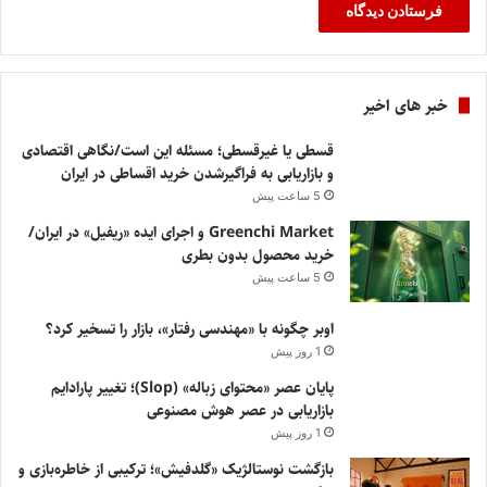
خبر های اخیر
قسطی یا غیرقسطی؛ مسئله این است/نگاهی اقتصادی
و بازاریابی به فراگیرشدن خرید اقساطی در ایران
5 ساعت پیش
Greenchi Market و اجرای ایده «ریفیل» در ایران/
خرید محصول بدون بطری
5 ساعت پیش
اوبر چگونه با «مهندسی رفتار»، بازار را تسخیر کرد؟
1 روز پیش
پایان عصر «محتوای زباله» (Slop)؛ تغییر پارادایم
بازاریابی در عصر هوش مصنوعی
1 روز پیش
بازگشت نوستالژیک «گلدفیش»؛ ترکیبی از خاطره‌بازی و