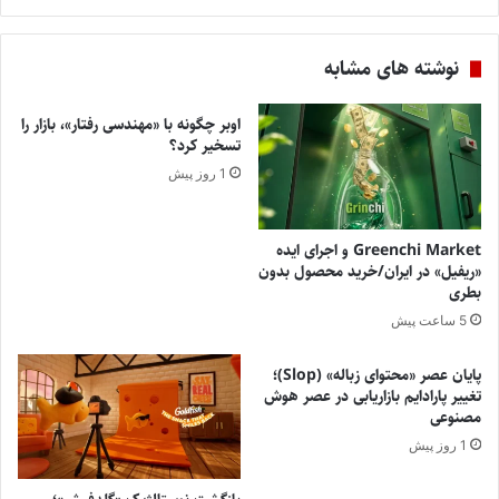
نوشته های مشابه
اوبر چگونه با «مهندسی رفتار»، بازار را
تسخیر کرد؟
1 روز پیش
Greenchi Market و اجرای ایده
«ریفیل» در ایران/خرید محصول بدون
بطری
5 ساعت پیش
پایان عصر «محتوای زباله» (Slop)؛
تغییر پارادایم بازاریابی در عصر هوش
مصنوعی
1 روز پیش