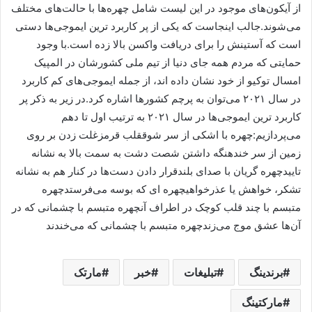
از آیکون‌های موجود در این لیست شامل چهره‌ها با حالت‌های مختلف
می‌شوند.جالب اینجاست که یکی از پر کاربرد ترین ایموجی‌‌ها دستی
است که آستینش را برای دریافت واکسن بالا زده است.با وجود
حمایتی که مردم همه جای دنیا از تیم ملی کشورشان در المپیک
امسال توکیو از خود نشان داده اند، از جمله ایموجی‌های کم کاربرد
در سال ۲۰۲۱ می‌توان به پرچم کشور‌ها اشاره کرد.در زیر به ذکر پر
کاربرد ترین ایموجی‌ها در سال ۲۰۲۱ به ترتیب اول تا دهم
می‌پردازیم:چهره با اشکی از سر شوققلب قرمزغلت زدن بر روی
زمین از سر خندهنگه داشتن شصت دشت به سمت بالا به نشانه
تاییدچهره گریان با صدای بلندقرار دادن دست‌ها در کنار هم به نشانه
تشکر، خواهش یا عذرخواهیچهره ای که بوسه می‌فرستدچهره
متبسم با چند قلب کوچک در اطراف آنچهره متبسم با چشمانی که در
آن‌ها عشق موج می‌زندچهره متبسم با چشمانی که می‌خندند
برندینگ
تبلیغات
خبر
مارتک
مارکتینگ