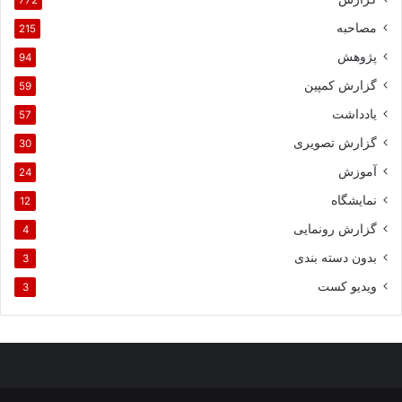
مصاحبه
215
پژوهش
94
گزارش کمپین
59
یادداشت
57
گزارش تصویری
30
آموزش
24
نمایشگاه
12
گزارش رونمایی
4
بدون دسته بندی
3
ویدیو کست
3