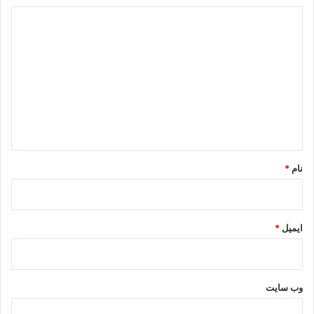
د
ی
د
گ
ا
ه
*
نام
*
ایمیل
*
وب‌ سایت