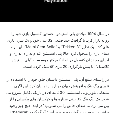
در سال 1994 میلادی پلی استیشن نخستین کنسول بازی خود را
روانه بازار کرد. با گرافیک چند ضلعی 32 بیتی خود و یک سری بازی
های کلاسیک نظیر “Tekken 3” و “Metal Gear Solid”، این برند
دنیای بازی را متحول کرد. حالا پلی استیشن اقدام به راه اندازی و
احیای مجدد آن کنسول در ابعاد کوچکتر موسوم به “پلی استیشن
کلاسیک”، با پیش بارگزاری 20 بازی کلاسیک کرده است.
در راستای تبلیغ آن، پلی استیشن داستان خلق خود را با استفاده از
تئوری بیگ بنگ و آفرینش جهان دوباره از نو بیان کرد. این آگهی
تبلیغاتی تلویزیونی انیمیشنی 30 ثانیه ای در تاریکی کامل شروع می
شود. یک بیگ بنگ 32 بیتی ستاره ها و کهکشان های پیکسلی را از
بین می برد. ما صدای خالق را می شنویم: “در ابتدا هیچ چیز وجود
نداشت… و سپس ناگهان نوری پدید آمد.” آهنگ گروه “Chemical