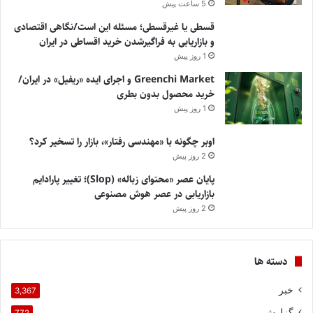
5 ساعت پیش
قسطی یا غیرقسطی؛ مسئله این است/نگاهی اقتصادی
و بازاریابی به فراگیرشدن خرید اقساطی در ایران
1 روز پیش
Greenchi Market و اجرای ایده «ریفیل» در ایران/
خرید محصول بدون بطری
1 روز پیش
اوبر چگونه با «مهندسی رفتار»، بازار را تسخیر کرد؟
2 روز پیش
پایان عصر «محتوای زباله» (Slop)؛ تغییر پارادایم
بازاریابی در عصر هوش مصنوعی
2 روز پیش
دسته ها
خبر
3,367
گزارش
772