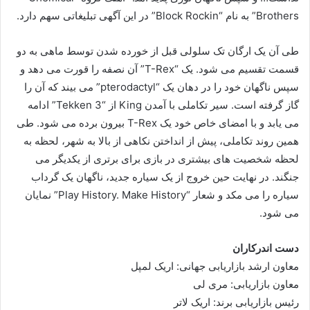
Brothers” به نام “Block Rockin” در این آگهی تبلیغاتی سهم دارد.
طی آن یک ارگان تک سلولی قبل از خورده شدن توسط ماهی به دو
قسمت تقسیم می شود. یک “T-Rex” آن نصفه را قورت می دهد و
سپس ناگهان خود را در دهان یک “pterodactyl” می بیند که آن را
گاز گرفته است. سیر تکاملی با آمدن King از “Tekken 3” ادامه
می یابد و با امضای خاص خود یک T-Rex بیرون برده می شود. طی
همین روند تکاملی، پیش از انداختن نکاهی از بالا به شهر، لحظه به
لحظه شخصیت های بیشتری در بازی برای برتری از یکدیگر می
جنگند. در نهایت حین خروج از یک سیاره جدید، ناگهان یک گرداب
سیاره را می مکد و شعار “Play History. Make History” نمایان
می شود.
دست اندرکاران
معاون ارشد بازاریابی جهانی: اریک لمپل
معاون بازاریابی: مری لی
رئیس بازاریابی برند: اریک لاتر