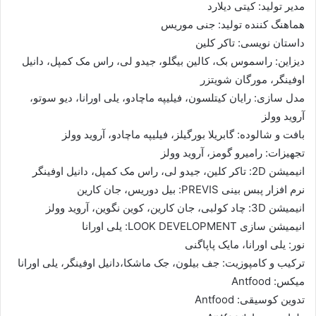
مدیر تولید: کیتی دیلارد
هماهنگ کننده تولید: جنی موریس
داستان نویسی: تاکر کلین
دیزاین: راسموس بک، کالین بیگلو، جیدو لی، راس مک کمپل، دانیل
اوفینگر، مورگان شویتزر
مدل سازی: رایان کیتلسون، فیلیپه ماچادو، یلی اورانا، دیو سوتو،
آروید وولز
بافت و شالوده: گابریلا بورگیلز، فیلیپه ماچادو، آروید وولز
تجهیزات: رامیرو گومز، آروید وولز
انیمیشن 2D: تاکر کلین، جیدو لی، راس مک کمپل، دانیل اوفینگر
نرم افزار پبس بینی PREVIS: بیل دوریس، جان کارین
انیمیشن 3D: چاد کولبی، جان کارین، کوین نگوین، آروید وولز
انیمیشن سازی LOOK DEVELOPMENT: یلی اورانا
نور: یلی اورانا، مایک پاپاگنی
ترکیب و کامپوزیت: جف بیلون، جک ماشکا،دانیل اوفینگر، یلی اورانا
میکس: Antfood
تدوین کوسیقی: Antfood