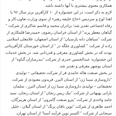
همکاری معنوی بیشتری با آنها داشته باشد.
لازم به ذکر است: در این جشنواره از ۱۰ کارآفرین برتر سال ۹۶ با
اهدا لوح و سردیس «حاج خلیفه رهبر» از سوی وزارت تعاون،کار و
رفاه اجتماعی تقدیر شد؛ برادران محمد و قاسم شاکری از شرکت ”
گیاهان معطر پرند” از استان خراسان رضوی، حمیدرضا قلمکاری از
شرکت “سپاهان دانه پارسیان” از استان اصفهان، غلامعلی اسلامی
زاده از شرکت ” کشاورزی جلگه دز ” از استان خوزستان کارآفرینانی
بودند که در بخش کشاورزی معرفی و قدردانی شد. در بخش خدمات
این جشنواره: عبدالحسین خدری از شرکت “بندرسازان گناوه” از
استان بوشهر معرفی و تقدیر شد .
در بخش صنعت هاله حامدی فر از شرکت تحقیقاتی – تولیدی
“داروسازی سینا ژن” از استان البرز، فریدون معبودی از شرکت
تحقیقاتی – تولیدی داروسازی سینا ژن از استان البرز ، سلمان
بارانی بهبهانی از شرکت “نیک ریس زنجان” از استان زنجان، سید
حامد واحدی از شرکت “پترو صنعت گامرون” از استان هرمزگان،
احمد طاهری از شرکت “نوین بافان پرنگ” از استان گیلان ، جلیل
سبحانی از شرکت ” اکسیر نوین فرآیند آسیا” از استان تهران،