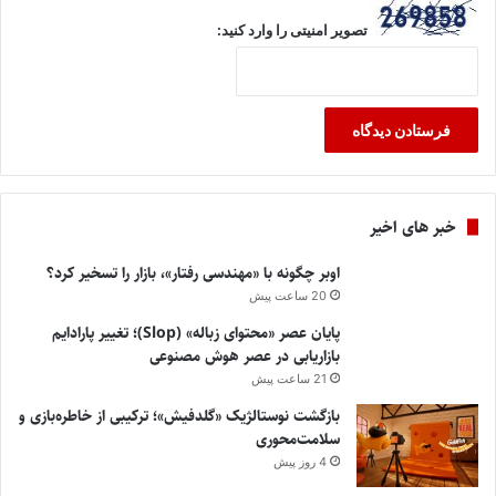
تصویر امنیتی را وارد کنید:
خبر های اخیر
اوبر چگونه با «مهندسی رفتار»، بازار را تسخیر کرد؟
20 ساعت پیش
پایان عصر «محتوای زباله» (Slop)؛ تغییر پارادایم
بازاریابی در عصر هوش مصنوعی
21 ساعت پیش
بازگشت نوستالژیک «گلدفیش»؛ ترکیبی از خاطره‌بازی و
سلامت‌محوری
4 روز پیش