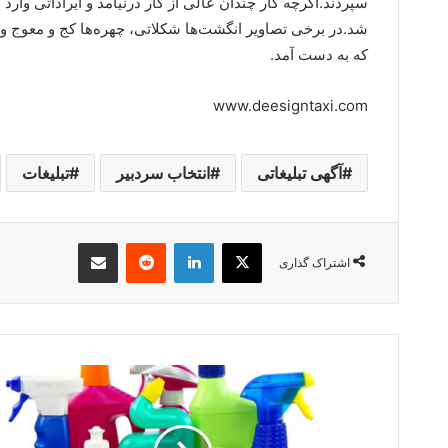
سپردند.اگرچه کار چندان عالی از کار درنیامد و ایراداتی وا
شد.در برخی تصاویر انگشت‌ها شکلاتی، چهره‌ها کج و معوج و 
که به دست آمد.
www.deesigntaxi.com
آگهی تبلیغاتی
انتخاب سردبیر
تبلیغات
X
لینکدین
‫رددیت
اشتراک گذاری از طریق ایمیل
اشتراک گذاری