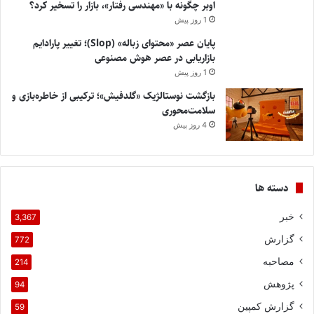
اوبر چگونه با «مهندسی رفتار»، بازار را تسخیر کرد؟
1 روز پیش
پایان عصر «محتوای زباله» (Slop)؛ تغییر پارادایم
بازاریابی در عصر هوش مصنوعی
1 روز پیش
بازگشت نوستالژیک «گلدفیش»؛ ترکیبی از خاطره‌بازی و
سلامت‌محوری
4 روز پیش
دسته ها
خبر
3,367
گزارش
772
مصاحبه
214
پژوهش
94
گزارش کمپین
59