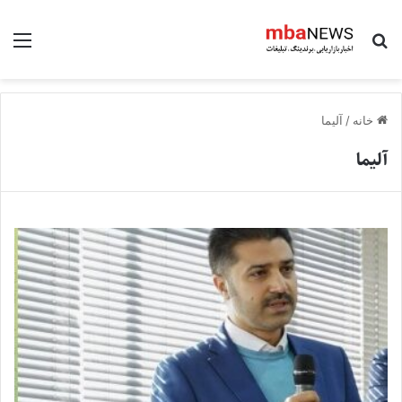
جستجو برای
منو
خانه
/
آلیما
آلیما