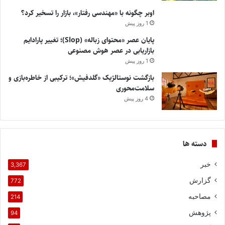
اوبر چگونه با «مهندسی رفتار»، بازار را تسخیر کرد؟
1 روز پیش
پایان عصر «محتوای زباله» (Slop)؛ تغییر پارادایم
بازاریابی در عصر هوش مصنوعی
1 روز پیش
بازگشت نوستالژیک «گلدفیش»؛ ترکیبی از خاطره‌بازی و
سلامت‌محوری
4 روز پیش
دسته ها
خبر
3,367
گزارش
772
مصاحبه
214
پژوهش
94