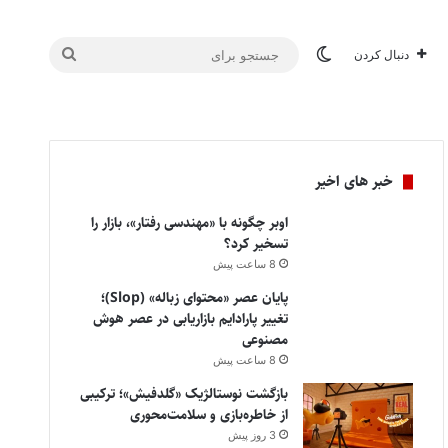
تغییر پوسته
جستجو
دنبال کردن
برای
خبر های اخیر
اوبر چگونه با «مهندسی رفتار»، بازار را
تسخیر کرد؟
8 ساعت پیش
پایان عصر «محتوای زباله» (Slop)؛
تغییر پارادایم بازاریابی در عصر هوش
مصنوعی
8 ساعت پیش
بازگشت نوستالژیک «گلدفیش»؛ ترکیبی
از خاطره‌بازی و سلامت‌محوری
3 روز پیش