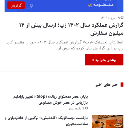
گزارش
۰۹ مرداد ۱۴۰۳
گزارش عملکرد سال ۱۴۰۲ زپ؛ ارسال بیش از ۱۴
میلیون سفارش
استارتاپ لجستیک «زپ» گزارش عملکرد سال ۱۴۰۲ خود را منتشر کرد.
زپ در این گزارش بیان کرده که بیش از…
بیشتر بخوانید »
خبر های اخیر
پایان عصر «محتوای زباله» (Slop)؛ تغییر پارادایم
بازاریابی در عصر هوش مصنوعی
2 دقیقه پیش
بازگشت نوستالژیک «گلدفیش»؛ ترکیبی از خاطره‌بازی و
سلامت‌محوری