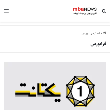
جستجو برای
منو
خانه
/
فرابورس
فرابورس