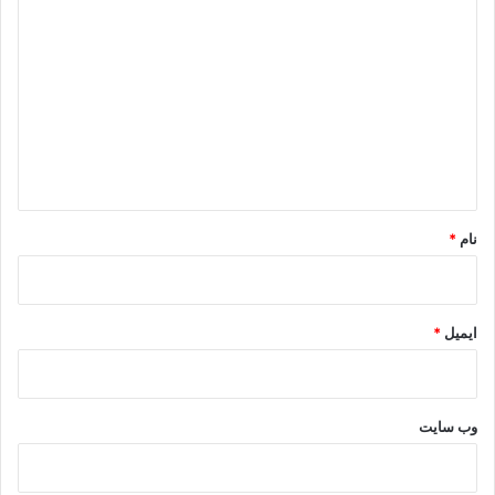
د
ی
د
گ
ا
ه
*
نام
*
ایمیل
*
وب‌ سایت