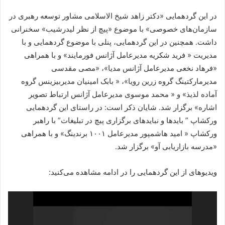
در این گردهمایی «دکتر زاهد شیخ الاسلامی مشاور توسعه رهبری در
سازمان‌های خصوصی» با موضوع «پیچ از نظر لیدرشیب» سخنرانی
داشت. همچنین در این گردهمایی، پنلی با موضوع گردهمایی و با
مدیریت « فرید شکریه مدیرعامل آژانس فورمایند» و با همراهی
«فرهاد نخعی مدیرعامل آژانس مدیا»، «مصی مقدسی
مدیرمارکتینگ گروه زرین رویا»، « بابک امینیان مدیربیزینس گروه
آماده لذیذ» و « محمد موسوی مدیرعامل آژانس ارتباط تصویر
اشاره» برگزار شد. شایان ذکر است: در راستای این گردهمایی
ورکشاپ ” بایدها و نبایدهای برگزاری پیچ در تبلیغات” با راهبر
ورکشاپ « امید هاشمپور مدیرعامل ۱۰۰۱ برندینگ» و با همراهی
«مدرسه بازاریابی آو» برگزار شد.
ویدیوهای از این گردهمایی را در ادامه مشاهده می‌کنید:
نمایشگر
ویدیو