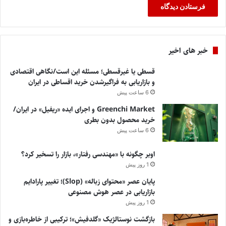
خبر های اخیر
قسطی یا غیرقسطی؛ مسئله این است/نگاهی اقتصادی
و بازاریابی به فراگیرشدن خرید اقساطی در ایران
6 ساعت پیش
Greenchi Market و اجرای ایده «ریفیل» در ایران/
خرید محصول بدون بطری
6 ساعت پیش
اوبر چگونه با «مهندسی رفتار»، بازار را تسخیر کرد؟
1 روز پیش
پایان عصر «محتوای زباله» (Slop)؛ تغییر پارادایم
بازاریابی در عصر هوش مصنوعی
1 روز پیش
بازگشت نوستالژیک «گلدفیش»؛ ترکیبی از خاطره‌بازی و