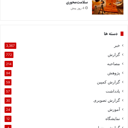
سلامت‌محوری
4 روز پیش
دسته ها
خبر
3,367
گزارش
772
مصاحبه
214
پژوهش
94
گزارش کمپین
59
یادداشت
57
گزارش تصویری
30
آموزش
24
نمایشگاه
12
گزارش رونمایی
4