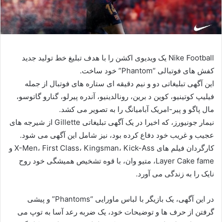
Nike Football یک ویدیوی اکشن را با هدف تبلیغ خط تولید جدید
کفش های فوتبالی “Phantom” خود ساخت.
این آگهی تبلیغاتی دو و نیم دقیقه ای ستاره های فوتبال از جمله
فیلیپ کوتینیو، کوین د برین، رونالدینیو، آندره پیرلو، گنارو گاتوسو،
مال پاگو و پیر-امریک آبامیانگ را به تصویر می کشد.
نیمار جونیورز، که اخیرا در یک آگهی تبلیغاتی Gillette از شیرجه های
عجیب و غریب خود دفاع کرده بود، نیز شامل این آگهی می شود.
کارگردان فیلم های X-Men، First Class، Kingsman، Kick-Ass و
Layer Cake fame، متیو وان، با قوه تشخیص همیشگی خود روح
نایک را به زندگی می آورد.
در این آگهی، یک بازیگر با لباس ماورایی “Phantoms” و پیشی
گرفتن از حرف ها و توضیحات خود، یک ضربه رعد آسا به توپ می