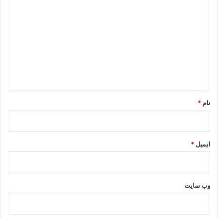
ی
د
گ
ا
ه
*
نام
*
ایمیل
*
وب‌ سایت