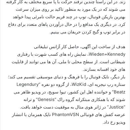
زند. در این راستا چندین ترفند حرکت با پا سریع مختلف به کار گرفته
می شوند که در یک مورد به منظور تاکید بر روی میزان سرعت
بهترین بازیکن فوتبال، توپ در چند فریم حالت نامرئی پیدا خواهد
کرد. در دیگری یک مدافع را در حال درآوردن پاهای متعدد برای دفاع
در برابر توپ و گیج کردن حریفان می بینیم.
هدف از ساخت این آگهی، حاصل کار آژانس تبلیغاتی
Wieden+Kennedy، نمایش راه های کسب شهرت با رفتاری
شیطانی است. از سطح محلی تا ملی، آن ها می توانند از قابلیت
های خود افسانه بسازند.
بار دیگر، نایک فوتبال را با فرهنگ و دنیای موسیقی تقسیم می کند؛
ستاره رپ نیجریه ای، WizKid، از گروه دو نفره “Legendury
Beatz” و خواننده اهل این کشور، تیوا سویج، در ویدیو ظاهر می
شوند که با همکاری مبتکرانه گروه راک “Genesis” و ترانه
“Justice” در ژانر هوی متال به موفقیت دست خواهد یافت.
عرضه کفش های فوتبالی PhantomVSN نایک همزمان با انتشار
ویدیو رخ داد.