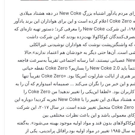
کوکاکولا دارد دستور تهیه Coke Zeroرا تغییر می‌دهد و این برای مردم یادآور اشتباه بزرگِ New Coke در دهه هشتاد میلادی
استام بی ای نیوز: کوکاکولا به‌تازگی تغییراتی را در دستور تهیه Coke Zero اعلام کرده است و این برای هواداران این برند یادآور
آخرین‌باری است که کوکاکولا طعمش را تغییر دارد.در سال ۱۹۸۵، این شرکت New Coke را معرفی کرد؛ دستور تهیه تازه‌ای که
تغییر فرمول کوکاکولا پس از ۹۹ سال بود.مصرف‌کنندگان کوکاکولا بهت‌زده بودند که این شرکت داشت
فت که واشنگتن‌پشت نوشت که هواداران نوشیدنی غیرالکلی
شی است. آن‌ها حتی دیگر به خودشان هم اعتماد ندارند».حالا
مصرف‌کنندگان دیگر مثل بیش از سه‌دهه پیش بر سر New Coke عصبانی نیستند، اما رسانه اجتماعی تقریباً به‌سرعت فاجعه
تغییر دستور تهیه قبلی را به کوکاکولا یادآوری می‌کند.«آیا ما حتماً باید New Coke 2.0 را بسازیم؟ Coke Zero نقطه حیاتی
زندگی من است. لطفاً آن را به گند نکشید». این توییت یک مدیر هنری از ایالت شارلوت آمریکا بود. «Coke Zero تقریباً تنها
و این خبر من را نگران می‌کند … صمیمانه امیدوارم که آن را به
New Coke سال ۱۹۸۵ تبدیل نکنید!». این توییت یکی دیگر از کاربران بود. «لطفا این‌یکی را تغییر ندهید! من Coke Zero را
همان‌ طور که هست دوست دارم … شما یک‌بار در اواسط دهه هشتاد میلادی این تغییر را با New Coke تجربه کردید! دوباره این
کار را نکنید!». این هم یک توییت دیگر.این اولین‌باری نیست که Coke Zero متحمل تغییر شده است. در سال ۲۰۱۷، این شرکت
کوکای معمولی باشد و این باعث نظرات مختلفی بین
کاکولاهای بدون قند و مواد اولیه موجود بهینه می‌شود». به‌گفته
شرکت، تغییر دستور تهیه‌های قبلی همچون شکست مفتضحانه سال ۱۹۸۵ تغییر در مواد اولیه بود.رافائل پراندینی، یکی از