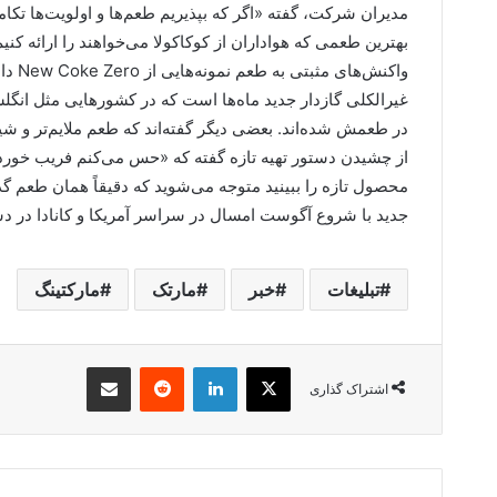
مدیران شرکت، گفته «اگر که بپذیریم طعم‌ها و اولویت‌ها تکامل 
بهترین طعمی که هواداران از کوکاکولا می‌خواهند را ارائه کنی
واکنش
غیرالکلی گازدار جدید ماه‌ها است که در کشورهایی مثل انگل
در طعمش شده‌اند. بعضی دیگر گفته‌اند که طعم ملایم‌تر و ش
از چشیدن دستور تهیه تازه گفته که «حس می‌کنم فریب خورده
جدید با شروع آگوست امسال در سراسر آمریکا و کانادا در دس
تبلیغات
خبر
مارتک
مارکتینگ
X
لینکدین
‫رددیت
اشتراک گذاری از طریق ایمیل
اشتراک گذاری