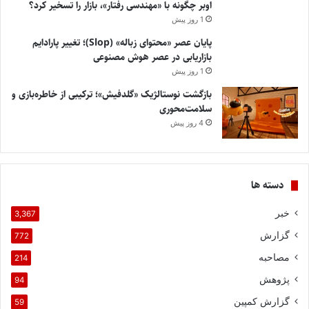
اوبر چگونه با «مهندسی رفتار»، بازار را تسخیر کرد؟
1 روز پیش
پایان عصر «محتوای زباله» (Slop)؛ تغییر پارادایم
بازاریابی در عصر هوش مصنوعی
1 روز پیش
بازگشت نوستالژیک «گلدفیش»؛ ترکیبی از خاطره‌بازی و
سلامت‌محوری
4 روز پیش
دسته ها
خبر
3,367
گزارش
772
مصاحبه
214
پژوهش
94
گزارش کمپین
59