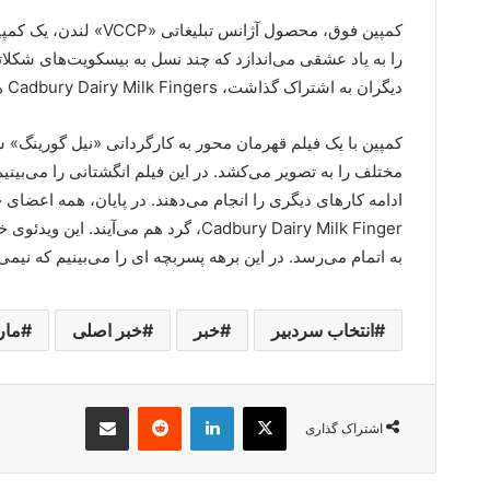
کمپین فوق، محصول آژانس تبلیغاتی «
VCCP
» لندن، یک کمپی
را به یاد عشقی می‌اندازد که چند نسل به بیسکویت‌های شکلاتی
دیگران به اشتراک گذاشت،
Cadbury Dairy Milk Fingers
ه
کمپین با یک فیلم قهرمان محور به کارگردانی «نیل گورینگ»
مختلف را به تصویر می‌کشد. در این فیلم انگشتانی را می‌بینیم 
ادامه کار‌های دیگری را انجام می‌دهند. در پایان، همه اعضای
Cadbury Dairy Milk Finger
، گرد هم می‌آیند. این ویدئوی 
به اتمام می‌رسد. در این برهه پسربچه ای را می‌بینیم که نی
انتخاب سردبیر
خبر
خبر اصلی
مار
X
لینکدین
‫رددیت
اشتراک گذاری از طریق ایمیل
اشتراک گذاری