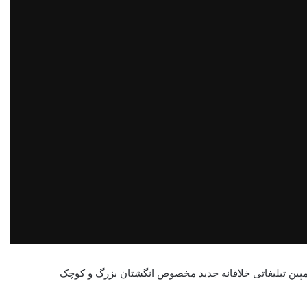
مپین تبلیغاتی خلاقانه جدید مخصوص انگشتان بزرگ و کوچک